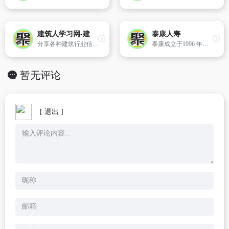
建筑人学习网-建筑人学习天地,考证乐园及软件下载市场
泰康人寿
分享各种建筑行业信息及学习资料、软件下载及APP安装教程，例如建造师考证技巧、建造师资料分享，BIM学习资料、办公技巧，为行业人提供一个高效便捷的学习园地及软件APP下载渠道。
泰康成立于1996 年，旗下拥有泰康人寿、泰康资产、泰康养老、泰康之家、泰康健康管理、泰康在线等公司，形成保险、资管、医养三大核心业务体系
暂无评论
[ 退出 ]