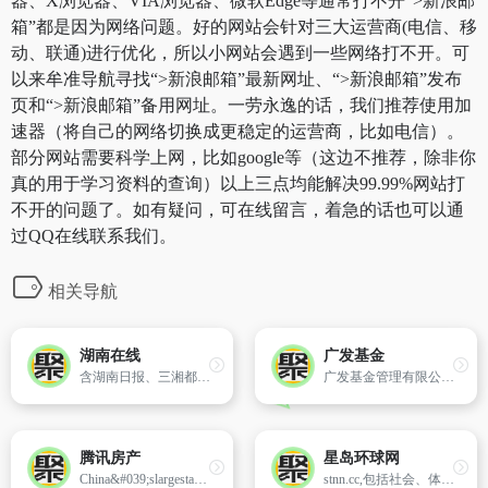
器、X浏览器、VIA浏览器、微软Edge等通常打不开“>新浪邮
箱”都是因为网络问题。好的网站会针对三大运营商(电信、移
动、联通)进行优化，所以小网站会遇到一些网络打不开。可
以来牟准导航寻找“>新浪邮箱”最新网址、“>新浪邮箱”发布
页和“>新浪邮箱”备用网址。一劳永逸的话，我们推荐使用加
速器（将自己的网络切换成更稳定的运营商，比如电信）。
部分网站需要科学上网，比如google等（这边不推荐，除非你
真的用于学习资料的查询）以上三点均能解决99.99%网站打
不开的问题了。如有疑问，可在线留言，着急的话也可以通
过QQ在线联系我们。
相关导航
湖南在线
广发基金
含湖南日报、三湘都市报、文萃、家庭导报、大众卫生报、科教新报的电子版。
广发基金管理有限公司成立于2003年8月，曾获七届业内权威“金牛基金管理公司”奖项，资产管理规模超12000亿元，累计服务投资者超10000万人，为持有人盈利超2000亿元(截至2021.03.31)，受托管理国家社保、养老资金。
腾讯房产
星岛环球网
China&#039;slargestandmostusedInternetserviceportalownedbyTencent,IncfoundedinNovember,1998.Presently,Tencentisaimingitsoperationsatthestrategicgoalofprovidinguserswitha"one-stoponlinelifeservice".Tencent&#039;sInternetplatformsQQ,QQ.com,QQGames,andPaiPai.comhavebroughttogetherChina&#039;sla...
stnn.cc,包括社会、体育、娱乐等新闻以及文化、军事、健康等资讯。