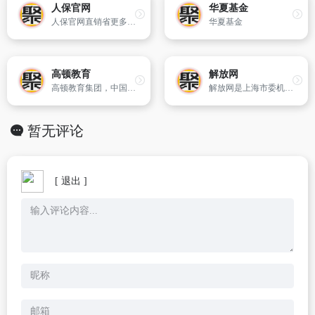
人保官网
华夏基金
人保官网直销省更多，安全有保障，无中间环节，其他保险产品更优惠。优质理赔服务，享受与线下同等理赔服务，更可拥有网上投保专属特色服务；全国10万个网点，30万个专业理赔服务人员。方便快捷，条款、金额公开透明，自助选择，轻松对比，我的保险我做主。优惠享不停，网购保险，享受更多惊喜优惠,尽在PICC中国人保官网
华夏基金
高顿教育
解放网
高顿教育集团，中国财经教育创导者。目前，已在全球50多座城市开设近150家分校及学习中心，累计获得百余项荣誉。加入高顿，与全球600万同学一起实现梦想的职业生涯！
解放网是上海市委机关报——解放日报的官方新闻网站,传播“有深度、有温度”的新闻。以上海政经、民生新闻为重点,同时关注国内、国际、文娱、体育等各领域新闻。
暂无评论
[ 退出 ]