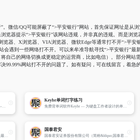
”。微信/QQ可能屏蔽了“>平安银行”网站，首先保证网址是从浏
浏览器提示“>平安银行”该网站违规，并非真的违规。而是浏
k浏览器、X浏览器、VIA浏览器、微软Edge等通常打不开“>
站会遇到一些网络打不开。可以来牟准导航寻找“>平安银行”最新
将自己的网络切换成更稳定的运营商，比如电信）。部分网站需要科
决99.99%网站打不开的问题了。如有疑问，可在线留言，着急
Keybr单词打字练习
北京租房网_北京租房信息_北京房屋出租价格-北京自如官网
免费背单词软件Keybr — 为键盘工作者设计的单词与肌肉记忆锻炼软件
国泰君安
365地产家居网,南京房地产家居门户网站,提供最及时最全面的南京房地产新闻资讯,商品房,二手房,租赁,家居,建材信息,信息量最大的南京房地产网上市场,人气最旺盛的南京房地产论坛－华
国泰君安证券股份有限公司（简称&ldquo;国泰君安&rdquo;或&ldquo;公司&rdquo;），是国内历史最悠久、牌照最齐全、规模最大的综合类券商之一，由均创设于1992年的原国泰证券和原君安证券通过新设合并、增资扩股，于1999年8月18日组建成立。公司于2015年6月A股（601211.SH）上市，2017年4月H股（2611.HK）上市，实现了A+H国际化资本架构。