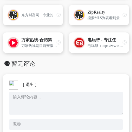
ZipRealty
东方财富网，专业的互联网财经媒体
搜索MLS列表看到最新的待售房屋,获取免费的房屋价值估算,学校资料,照片,地图等,找当地的房地产专家。
万家热线-合肥第一门户-合肥专业网络媒体
电玩帮 - 专注任天堂Nintendo Switch、索尼PS4/PS5主机与PC游戏攻略
万家热线是目前安徽地区最大的互联网综合信息服务和媒体传播平台,提供更富地域特征的生活信息,深入及时的报道合肥城市发展与居民生活,内容全面涉及合肥房产、家装、汽车、购物、时尚、美容、家电、团购、亲子、乐活、娱乐、影视、旅游、美食、分类信息、商城等城市生活的各个方面。依托本地强大的媒体信息资源,为客户提供全方位的网络广告、电子商务和会员营销综...
电玩帮（https://www.vgover.com/），一个提供Nintendo Switch、PS主机与PC游戏攻略文章的站点
暂无评论
[ 退出 ]