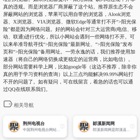
真的违规。而是浏览器厂商屏蔽了这个站。推荐原生态不会
屏蔽网站的浏览器，苹果可以用自带的浏览器，Alook浏览
器、X浏览器、VIA浏览器、微软Edge等通常打不开“>阳光保
险”都是因为网络问题。好的网站会针对三大运营商(电信、移
动、联通)进行优化，所以小网站会遇到一些网络打不开。可
以来牟准导航寻找“>阳光保险”最新网址、“>阳光保险”发布
页和“>阳光保险”备用网址。一劳永逸的话，我们推荐使用加
速器（将自己的网络切换成更稳定的运营商，比如电信）。
部分网站需要科学上网，比如google等（这边不推荐，除非你
真的用于学习资料的查询）以上三点均能解决99.99%网站打
不开的问题了。如有疑问，可在线留言，着急的话也可以通
过QQ在线联系我们。
相关导航
荆州电视台
郞溪新闻网
中国荆州电视台网站,包含电视指南、影视推荐、在线直播、电视购物等。
郎溪新闻网是郎溪县综合门户网站,郎溪县对外窗口,中共郎溪县委主办,包含有时政、经济、社会新闻、政务论坛、视频、数字报纸、网络问政等,全面展示郎溪情况