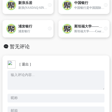
新浪乐居
中国银行
新浪(NASDAQ:SINA)是一家服务于中国及全球华人社群的领先在线媒体及增值资讯服务提供商。致力于为房地产业界、主力购房人群、装修人群提供各类服务与咨讯。主要栏目有:房产新闻、楼盘展示、新盘中心、写字楼、商铺、地产圈、家居装修、家居图库、业主社区论坛等内容。
中国银行是中国国际化和多元化程度最高的银行，在中国内地及六十多个国家和地区为客户提供全面的金融服务。主要经营商业银行业务：公司金融、个人金融和金融市场业务，并通过附属机构开展投资银行、保险、直接投资、投资管理、基金管理和飞机租赁业务。
浦发银行
斯坦福大学——Coursera
浦发银行
斯坦福大学——Coursera（www.c...为主的网站。
暂无评论
[ 退出 ]