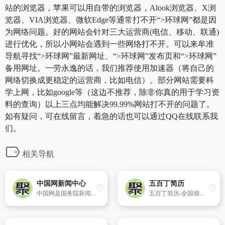
站的浏览器，苹果可以用自带的浏览器，Alook浏览器、X浏
览器、VIA浏览器、微软Edge等通常打不开“>环球网”都是因
为网络问题。好的网站会针对三大运营商(电信、移动、联通)
进行优化，所以小网站会遇到一些网络打不开。可以来牟准
导航寻找“>环球网”最新网址、“>环球网”发布页和“>环球网”
备用网址。一劳永逸的话，我们推荐使用加速器（将自己的
网络切换成更稳定的运营商，比如电信）。部分网站需要科
学上网，比如google等（这边不推荐，除非你真的用于学习资
料的查询）以上三点均能解决99.99%网站打不开的问题了。
如有疑问，可在线留言，着急的话也可以通过QQ在线联系我
们。
相关导航
中国网新闻中心
五百丁简历
中国网是国务院新闻办领导,中国外文出版发行事业局（中国国际出版集团）管理的国家重点新闻网站。中国网坚持以新闻为前导,以国情为基础,以融合各地通讯、即时专题、网上服务、媒体
五百丁简历-全国领先的专业简历制作平台，支持手机在线编辑，智能高效，海量精美模板，HR专家推荐使用_500D.ME