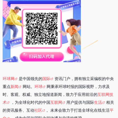
环球网
是中国领先的
国际
资讯门户，拥有独立采编权的中央
重点
新闻
网站。
环球
网秉承环球时报的国际视野，力求及
时、客观、权威、独立地报道新闻，致力于应用前沿的
互联网技
术
，为全球化时代的中国
互联网
用户提供与国际
生活
相关
的资讯服务、互动
社区
。未来会致力于打造全球化在线生活
平