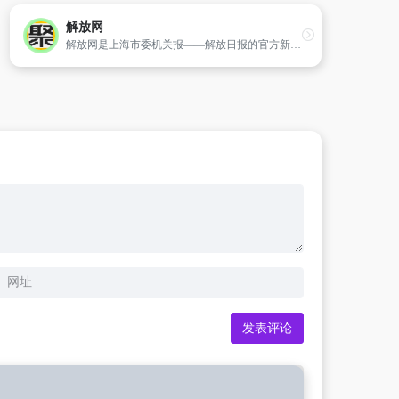
解放网
解放网是上海市委机关报——解放日报的官方新闻网站,传播“有深度、有温度”的新闻。以上海政经、民生新闻为重点,同时关注国内、国际、文娱、体育等各领域新闻。