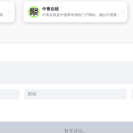
中青在线
中国财经信息网络传媒,CFi.CN,24小时提供全面及时的财经新闻、股票、新股发行、数据、统计图表,财经分析软件等
中青在线是中国青年报的门户网站。她以中国青年报的品牌和新闻为依托,以教育、培训、人才、创业、图书出版等领域为特色,以中青论坛和中青社区为互动平台,兼顾青年人喜爱的数码、生
暂无评论...