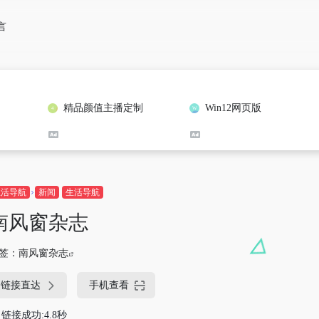
言
精品颜值主播定制
Win12网页版
生活导航
新闻
生活导航
南风窗杂志
签：
南风窗杂志
链接直达
手机查看
链接成功:4.8秒