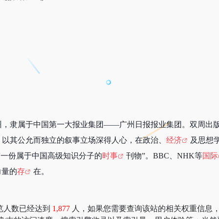
广州，隶属于中国第一大报业集团——广州日报报业集团。双周出
，以其公允而独立的叙事立场深得人心，在政治、
经济
及思想
“一份属于中国高级知识分子的
时事
刊物”。BBC、NHK等
国际
力量的
存
在。
览人数已经达到
1,877
人，如果您需要查询该站的相关权重信息，可以去 “