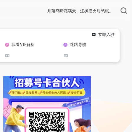
月落乌啼霜满天，江枫渔火对愁眠。
立即入驻
我看VIP解析
迷路导航