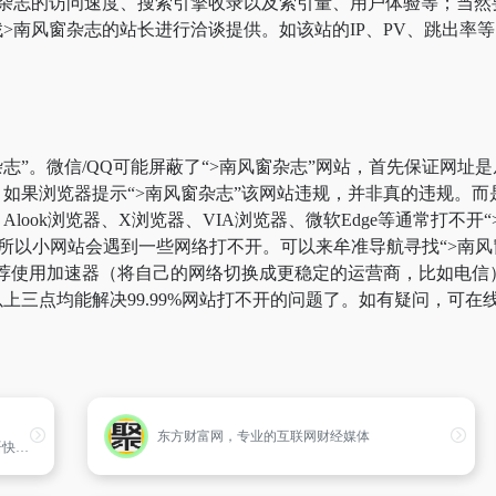
窗杂志的访问速度、搜索引擎收录以及索引量、用户体验等；当然
>南风窗杂志的站长进行洽谈提供。如该站的IP、PV、跳出率等
志”。微信/QQ可能屏蔽了“>南风窗杂志”网站，首先保证网址是
如果浏览器提示“>南风窗杂志”该网站违规，并非真的违规。
look浏览器、X浏览器、VIA浏览器、微软Edge等通常打不
所以小网站会遇到一些网络打不开。可以来牟准导航寻找“>南风窗
荐使用加速器（将自己的网络切换成更稳定的运营商，比如电信）。
上三点均能解决99.99%网站打不开的问题了。如有疑问，可在
东方财富网，专业的互联网财经媒体
用中文浏览国外社交媒体里的热门讨论，母语快速导读， 感兴趣再进原文深度阅读