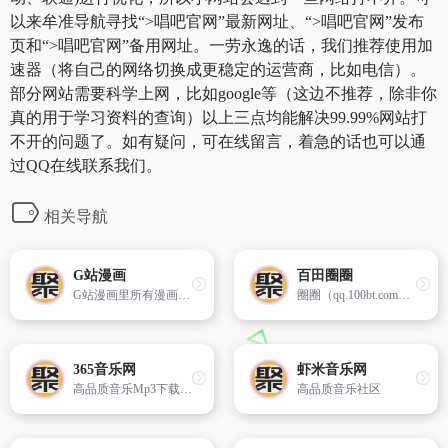
以来牟准导航寻找“>唱吧官网”最新网址、“>唱吧官网”发布
页和“>唱吧官网”备用网址。一劳永逸的话，我们推荐使用加
速器（将自己的网络切换成更稳定的运营商，比如电信）。
部分网站需要科学上网，比如google等（这边不推荐，除非你
真的用于学习资料的查询）以上三点均能解决99.99%网站打
不开的问题了。如有疑问，可在线留言，着急的话也可以通
过QQ在线联系我们。
相关导航
G站漫画
百田圈圈
G站漫画里所有漫画均提供高质量的图片，加载速度快，操作简便，支持多种阅读模式。各类玄幻漫画，言情漫画，穿越漫画，仙侠漫画，都市漫画应有尽有！
圈圈（qq.100bt.com）是专为中国儿童打造的在线交流平台,儿童在这里可以分享自己的想法,了解彼此的个性,成为儿童自己的交流天地。
365音乐网
虾米音乐网
高品质音乐Mp3下载试听网站,提供最新最好听的流行歌曲、网络歌曲,以及权威、全面的歌曲排行榜。
高品质音乐社区