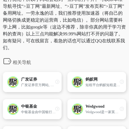
导航寻找“>豆丁网”最新网址、“>豆丁网”发布页和“>豆丁网”
备用网址。一劳永逸的话，我们推荐使用加速器（将自己的
网络切换成更稳定的运营商，比如电信）。部分网站需要科
学上网，比如google等（这边不推荐，除非你真的用于学习资
料的查询）以上三点均能解决99.99%网站打不开的问题了。
如有疑问，可在线留言，着急的话也可以通过QQ在线联系我
们。
相关导航
广发证券
蚂蚁网
广发证券官方网站, 提供股票开户,证券开户,基金开户,融资融券,炒股开户流程,理财产品,资产管理,股票交易软件下载,投资者教育,股票入门知识等服务,拥有以证券经纪、资产管理、投资银行服务、投资服务、基金债券代销服务等为基本架构的完善的专业证券服务体系
短租平台蚂蚁短租是中国首个短租平台,是赶集旗下的核心电商平台。蚂蚁短租的房源分部中国全部的旅游,商务城市,为中国短租人士提供温馨,可靠,超值的在线服务。
中银基金
Wedgwood
中银基金由中国银行和贝莱德两大全球著名金融品牌强强联合打造，投资业绩长期持续优异，荣誉满载，“买基金、选中银”已成为越来越多投资者的心声
Wedgwood是一家英國陶瓷公司,由約書亞·威治伍德創立於1753年,是英國工業革命時代設立的工廠之一,並且在1987年與瓦德福水晶合併成為瓦德福瑋致活,合併以前的管理者大多是達爾文-威治伍德家族成員。