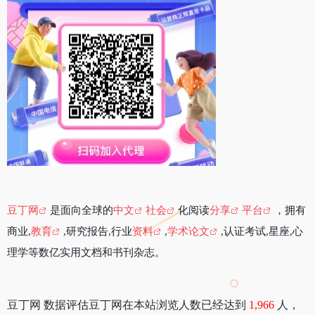
豆丁网
是面向全球的
中文
社会
化阅读
分享
平台
，拥有
商业,
教育
,研究报告,行业
资料
,
学术论文
,认证考试,星座,心
理学等数亿实用文档和书刊杂志。
豆丁网 数据评估豆丁网在本站浏览人数已经达到
1,966
人，