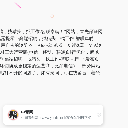
招聘，找猎头，找工作-智联卓聘！”网站，首先保证网
器提示“>高端招聘，找猎头，找工作-智联卓聘！”
带的浏览器，Alook浏览器、X浏览器、VIA浏
针对三大运营商(电信、移动、联通)进行优化，所以
“>高端招聘，找猎头，找工作-智联卓聘！”发布页
网络切换成更稳定的运营商，比如电信）。部分网站
%网站打不开的问题了。如有疑问，可在线留言，着急
中青网
中国青年网（www.youth.cn),1999年5月4日正式开通,共青团中央主办的中央重点新闻网站、团中央官方网站,是国内最大的青年主流网站。中国青年网竭诚服务青年的文化、心理、情感和创业需求,是共青团运用网络文化元素吸引青年的新载体和引导青年的新途径,为团组织通过新媒体融入青年提供有力支撑。中国青年网拥有400余个子网站,2000多个栏目,用文字、图片、动漫、...