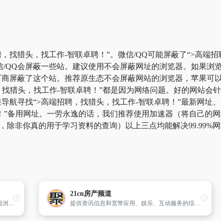
，找猎头，找工作-智联卓聘！”。微信/QQ可能屏蔽了“>高端
信/QQ会屏蔽一些站。建议使用不会屏蔽网址的浏览器。如果浏览
商屏蔽了这个站。推荐原生态不会屏蔽网站的浏览器，苹果可以用自
聘，找猎头，找工作-智联卓聘！”都是因为网络问题。好的网站会
航寻找“>高端招聘，找猎头，找工作-智联卓聘！”最新网址、
聘！”备用网址。一劳永逸的话，我们推荐使用加速器（将自己的
推荐，除非你真的用于学习资料的查询）以上三点均能解决99.99
21cn房产频道
搜房网是全球最大的房地产家居网络平台,页面浏览量和访问量在同类网站中处于绝对领先地位。拥有9000名员工,网络业务覆盖300多个城市,在中国100多个城市拥有分公司和办公室。2010年9月搜房网（股票代码SFUN）在美国纽约证券交易所成功上市。
提供资讯信息和宽带应用、娱乐、互动服务的综合门户。