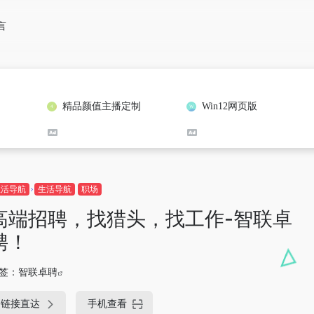
言
精品颜值主播定制
Win12网页版
生活导航
生活导航
职场
高端招聘，找猎头，找工作-智联卓
聘！
签：
智联卓聘
链接直达
手机查看