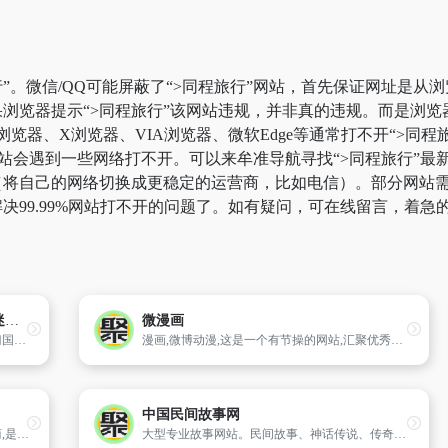
”。微信/QQ可能屏蔽了“>同程旅行”网站，首先保证网址是从浏
浏览器提示“>同程旅行”该网站违规，并非真的违规。而是浏
k浏览器、X浏览器、VIA浏览器、微软Edge等通常打不开“>
站会遇到一些网络打不开。可以来牟准导航寻找“>同程旅行”最新
将自己的网络切换成更稳定的运营商，比如电信）。部分网站需要科
决99.99%网站打不开的问题了。如有疑问，可在线留言，着急
动漫岛-最新好看的日本动漫大全动漫迷的秘密岛屿，新番日漫国漫剧场动漫等在线观看
微漫画
动漫岛为大家提供新番连载大量完结日漫热门国漫剧场动漫等动漫的在线观看这里有最新好看的日本动漫大全也动漫迷的秘密岛屿！
漫画,微博动漫,这是一个有节操的网站,汇聚优秀中国原创漫画作者,分享热门原创漫画作品,提供优质漫画阅读体验,为千万动漫爱好者提供与作者的即时互动交流平台,为中国的漫画产业打造梦想沃土
中国民间故事网
腾讯是中国最早的互联网即时通信软件开发商,是中国的互联网服务及移动增值服务供应商,并一直致力于即时通信及相关增值业务的服务运营。腾讯已形成个人即时通信、企业实时通信和娱乐资讯等三大战略发展方向,正逐步实现“创一流互联网企业”的...
大型专业故事网站。民间故事、神话传说、传奇故事、历代名妓名女、现代故事、爱情故事、诗联趣话、荤故事