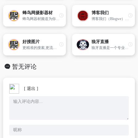
蜂鸟网摄影器材
博客我们
蜂鸟网器材频道为你带来专业的摄影器材评测试用,全新的市场行情报价,器材故事,以及摄影器材图片,深入解析器材的功能,和使用方法,提供权威的摄影设备信息参考.
博客我们（Blogwe）创办于2017年3月，是较早的个人博客导航网站，为纯公益性网站，网站宗旨是通过博客导航串联博客圈子，增强互动交流，认识更多朋友。"
好搜图片
狼牙直播
更精准的搜索,更流畅的观赏；360图片收录几十亿高清美图,为用户提供壁纸、素材、头像、写真、摄影、风景等新、全的高质量图片搜索服务！
狼牙直播是一个专业的直播网站，主要提供高清直播吧、足球直播、nba直播、欧洲杯直播、体育直播，狼牙直播以最全最高清信号让您畅享五大联赛,高清体育赛事免费观看,狼牙直播打造最好体育直播平台。
暂无评论
[ 退出 ]