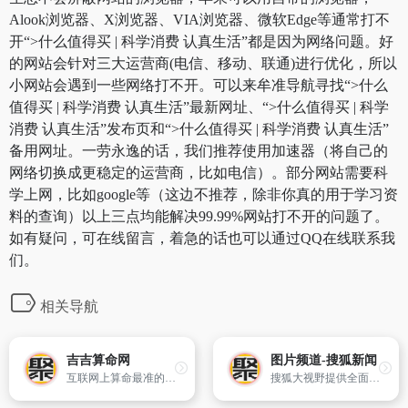
Alook浏览器、X浏览器、VIA浏览器、微软Edge等通常打不
开“>什么值得买 | 科学消费 认真生活”都是因为网络问题。好
的网站会针对三大运营商(电信、移动、联通)进行优化，所以
小网站会遇到一些网络打不开。可以来牟准导航寻找“>什么
值得买 | 科学消费 认真生活”最新网址、“>什么值得买 | 科学
消费 认真生活”发布页和“>什么值得买 | 科学消费 认真生活”
备用网址。一劳永逸的话，我们推荐使用加速器（将自己的
网络切换成更稳定的运营商，比如电信）。部分网站需要科
学上网，比如google等（这边不推荐，除非你真的用于学习资
料的查询）以上三点均能解决99.99%网站打不开的问题了。
如有疑问，可在线留言，着急的话也可以通过QQ在线联系我
们。
相关导航
吉吉算命网
图片频道-搜狐新闻
互联网上算命最准的免费算命网站,主要项目有生辰八字算命,姓名测试,生男生女测试,周公解梦,万年历,周易算命,手机号码测吉凶,姓名缘分配对,2018年运程测试等内容。
搜狐大视野提供全面权威优质的图片资讯。精品栏目：国内图片,社会图片,国际图片,军事图片,视觉联盟,图片专题,图片故事