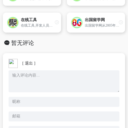
在线工具
出国留学网
在线工具,开发人员工具,代码格式化、压缩、加密、解密,下载链接转换,json格式化,正则测试工具,favicon在线制作,字帖工具,中文简繁体转换,迅雷下载链接转换,进制转换,二维码,照片压缩,pdf合并
出国留学网从2005年创立至今，已经成为领先的中国教育门户网站。出国留学网下设留学、移民、签证、考试、范文、作文等频道，充分满足各类学生对不同类型资讯的需求。同时专注打造权威的工具箱及海内外院校库系统，为学生日常查询提供便利的服务！
暂无评论
[ 退出 ]