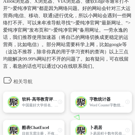
Alook浏览器、X浏览器、VIA浏览器、微软Edge等通常打不
开“>爱纯净官网”都是因为网络问题。好的网站会针对三大运
营商(电信、移动、联通)进行优化，所以小网站会遇到一些网
络打不开。可以来牟准导航寻找“>爱纯净官网”最新网址、“>
爱纯净官网”发布页和“>爱纯净官网”备用网址。一劳永逸的
话，我们推荐使用加速器（将自己的网络切换成更稳定的运
营商，比如电信）。部分网站需要科学上网，比如google等
（这边不推荐，除非你真的用于学习资料的查询）以上三点
均能解决99.99%网站打不开的问题了。如有疑问，可在线留
言，着急的话也可以通过QQ在线联系我们。
相关导航
软科-高等教育评价领先品牌
字数统计器
中国最好大学排名、中国最好学科排名、世界大学学术排名（中文版）世界一流学科排名、中国两岸四地大学排名是由软科（www.shanghairanking. cn）发布。是学生高考择校、出国留学和社会各界了解分析国内外大学办学状况的重要参考
Word Counter字数统计器是专为需要精确控制文本长度和质量的用户设计的工具。
酷表ChatExcel
卜易居
目前无需注册，不收费，也没有使用次数限制。
卜易居积十数年民俗学之研究，卜易居老黄历一直被缘友奉为经典和权威。卜易居老黄历，最标准的黄道吉日查询