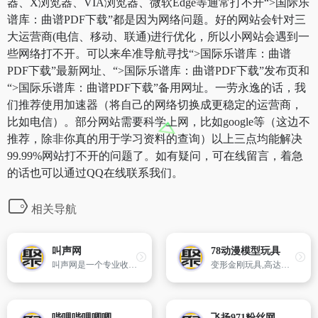
器、X浏览器、VIA浏览器、微软Edge等通常打不开“>国际乐
谱库：曲谱PDF下载”都是因为网络问题。好的网站会针对三
大运营商(电信、移动、联通)进行优化，所以小网站会遇到一
些网络打不开。可以来牟准导航寻找“>国际乐谱库：曲谱
PDF下载”最新网址、“>国际乐谱库：曲谱PDF下载”发布页和
“>国际乐谱库：曲谱PDF下载”备用网址。一劳永逸的话，我
们推荐使用加速器（将自己的网络切换成更稳定的运营商，
比如电信）。部分网站需要科学上网，比如google等（这边不
推荐，除非你真的用于学习资料的查询）以上三点均能解决
99.99%网站打不开的问题了。如有疑问，可在线留言，着急
的话也可以通过QQ在线联系我们。
相关导航
叫声网
78动漫模型玩具
叫声网是一个专业收集各类声音的网站,开设有鸟叫声大全在线试听和下载,各类宠物电媒驯养视频和综合声音交流论坛,欢迎喜欢下载和分享各类声音和叫声的朋友进来分享您的快乐,叫声网有你参与更精彩！特供电媒用的画眉鸟叫声下载,鸟叫声大全,画眉鸟,鹩哥,八哥,云雀,鹦鹉,毛鸡,竹鸡,斑鸠,鹧鸪,鹌鹑,白面水鸡,黑水鸡,叫
变形金刚玩具,高达模型,PG,MG,HGUC,SD,高达模型制作,模玩论坛,动漫周边,玩具店,圣斗士,圣衣神话
哔哩哔哩唧唧
飞扬971粉丝网