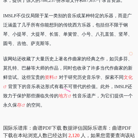
录，提供了惊人的786,257份乐谱文件和87,657个录音资源。
IMSLP不仅仅局限于某一类别的音乐或某种特定的乐器，而是广
泛涵盖了几乎所有你能想到的传统西方乐器，包括但不限于钢
琴、小提琴、大提琴、长笛、单簧管、小号、八孔直笛、竖琴、
圆号、吉他、萨克斯等。
该网站还收藏了大量历史上著名作曲家的经典之作，如贝多芬、
莫扎特、巴赫等大师的作品，同时也收录了许多当代作曲家的新
鲜尝试。这些宝贵的
资料
对于研究历史音乐学、探索不同
文化
背景下的音乐表达形式有着不可替代的价值。此外，IMSLP还
致力于保护那些濒临失传的
地方
性音乐遗产，为它们提供一个
永久保
存
的空间。
国际乐谱库：曲谱PDF下载 数据评估国际乐谱库：曲谱PDF
下载在本站浏览人数已经达到
2,120
人，如果您需要查询该站