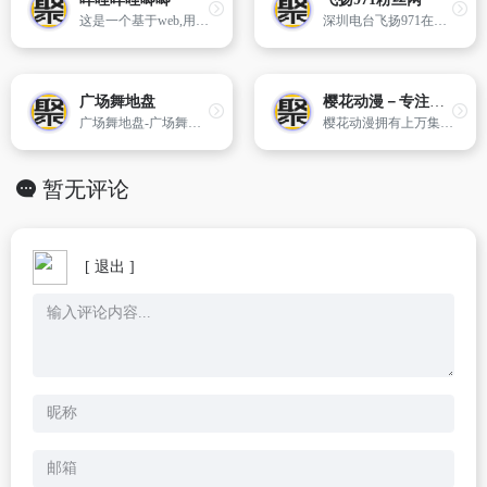
这是一个基于web,用于下载bilibili视频的在线应用程序,它能够下载99%bilibili官方视频(奇艺\乐视TV那些非官方播放器除外),并且它将会终身免费提供使用,另外,现在它已经支持弹幕下载!
深圳电台飞扬971在线收听
广场舞地盘
樱花动漫－专注动漫的门户网站
广场舞地盘-广场舞学习交流的平台,视频、舞曲应有尽有,实时更新.
樱花动漫拥有上万集高清晰画质的在线动漫,观看完全免费、无须注册、高速播放、更新及时的专业在线樱花动漫站,我们致力为所有动漫迷们提供最好看的动漫。
暂无评论
[ 退出 ]