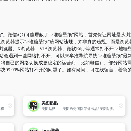
”。微信/QQ可能屏蔽了“>堆糖壁纸”网站，首先保证网址是从浏
浏览器提示“>堆糖壁纸”该网站违规，并非真的违规。而是浏
k浏览器、X浏览器、VIA浏览器、微软Edge等通常打不开“>
站会遇到一些网络打不开。可以来牟准导航寻找“>堆糖壁纸”最新
将自己的网络切换成更稳定的运营商，比如电信）。部分网站需要科
决99.99%网站打不开的问题了。如有疑问，可在线留言，着急
美图贴贴
提供国内外儿童创意图片、儿童手工小制作教程以及儿童画学习,提升儿童的想象力、创造能力。
美图贴贴——美图秀秀团队荣誉出品! 美图贴贴是一款专为女生设计的大头贴软件！绝对值得拥有的卖萌神器,让你的照片更加可爱生动！
faceu激萌