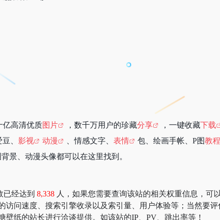
十亿高清优质
图片
，数千万用户的珍藏
分享
，一键收藏
下载
爱豆、
影视
动漫
、情感文字、
表情
包、绘画手帐、P图
教
圈背景、动漫头像都可以在这里找到。
数已经达到
8,338
人，如果您需要查询该站的相关权重信息，可以去 “51
纸的访问速度、搜索引擎收录以及索引量、用户体验等；当然要评
糖壁纸的站长进行洽谈提供。如该站的IP、PV、跳出率等！