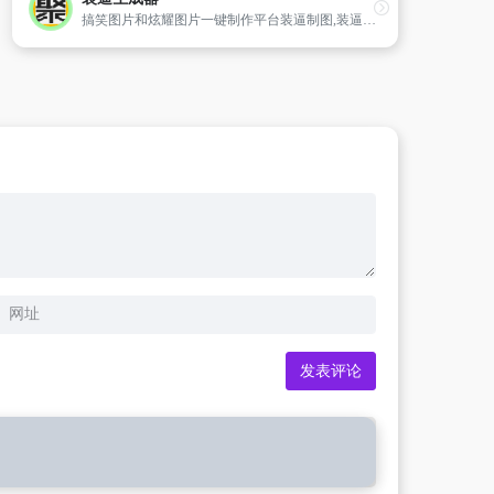
搞笑图片和炫耀图片一键制作平台装逼制图,装逼生成器,制图网站,装逼助手,表情包制作,搞笑图片制作