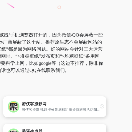
览器/手机浏览器打开的，因为微信/QQ会屏蔽一些
览器厂商屏蔽了这个站。推荐原生态不会屏蔽网站的
堆糖壁纸”都是因为网络问题。好的网站会针对三大运营
网址、“>堆糖壁纸”发布页和“>堆糖壁纸”备用网
学上网，比如google等（这边不推荐，除非你
的话也可以通过QQ在线联系我们。
游侠客摄影网
游侠客摄影网,以擅长策划和组织摄影旅游活动闻名,拥有105万注册会员,全国20个分站,每年组织约15万人次摄影外拍,为目前国内专注专业的摄影旅游公司!
装逼生成器