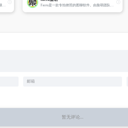
专业提供图片上传,支持外链,提供高速免费无限量图片存储和外链空间。
Faceu是一款专拍挫照的图聊软件。由脸萌团队制作。
暂无评论...