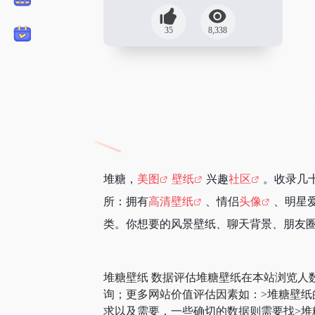
35
8,338
堆糖，
美图
壁纸
兴趣
社区
。收录几
所：拥有
高清壁纸
、情侣
头像
、明星
类。你想要的风景壁纸、聊天背景、朋友
堆糖壁纸 数据评估堆糖壁纸在本站浏览人
询；更多网站价值评估因素如：>堆糖壁
求以及需要，一些确切的数据则需要找>堆