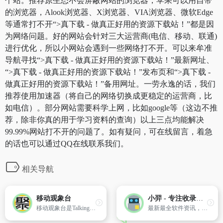
个站。推荐原生态不会屏蔽网站的浏览器，苹果可以用自带
的浏览器，Alook浏览器、X浏览器、VIA浏览器、微软Edge
等通常打不开“>真下载 - 做真正好用的资源下载站！”都是因
为网络问题。好的网站会针对三大运营商(电信、移动、联通)
进行优化，所以小网站会遇到一些网络打不开。可以来牟准
导航寻找“>真下载 - 做真正好用的资源下载站！”最新网址、
“>真下载 - 做真正好用的资源下载站！”发布页和“>真下载 -
做真正好用的资源下载站！”备用网址。一劳永逸的话，我们
推荐使用加速器（将自己的网络切换成更稳定的运营商，比
如电信）。部分网站需要科学上网，比如google等（这边不推
荐，除非你真的用于学习资料的查询）以上三点均能解决
99.99%网站打不开的问题了。如有疑问，可在线留言，着急
的话也可以通过QQ在线联系我们。
相关导航
移动观象台
小羿 - 专注收录各种优秀软件！
移动观象台是TalkingData基于设备用户的操作行为习惯,推出的一款免费的、公开的移动端大数据实时查询平台。
最新最全软件资讯，收录新出品软件（安卓、Windows、macOS、Linux、AI、鸿蒙），分享、推荐优秀软件、常用软件等，提倡自由，开源的软件。目标是成为一种生活态度，不拘泥于形式，在持有质量和原则之下，怀着一颗纯真的感恩的心过活。