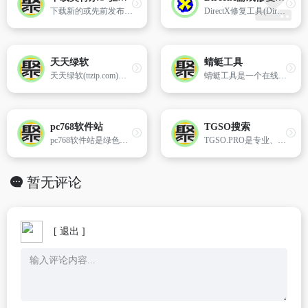
下载新的或先前发布的驱动程序，包括英特尔产品的支持软件、BIOS、实用程序、固件和补丁。
DirectX修复工具(DirectX Repair)是一款win系统级工具软件，简便易用。软件为绿色免安装版，下载解压后可直接运行，完全免费！
天天绿软
蜻蜓工具
天天绿软(ttzip.com)提供最新免费绿色软件、安卓APP、Mac软件及热门单机游戏安全下载。每日更新，资源全面，专注为用户分享优质软件工具及技术文章热点资讯。
蜻蜓工具是一个在线工具网站，包含开发工具，转换工具，图片视频工具，办公辅助，站长工具等，为大家提供免费的在线工具服务
pc768软件站
TGSO搜索
pc768软件站是绿色安全的软件下载中心,免费提供多种软件下载,有聊天工具,视频播放,游戏软件,输入法,系统工具等软件;软件齐全,您想要找的软件都可以在pc768软件站找到。
TGSO.PRO是专业、精准、实时的telegram在线搜索引擎,实时更新Telegram各大频道\群组(公开\私密)消息记录，提供专业的中英文历史数据搜索。
暂无评论
[ 退出 ]