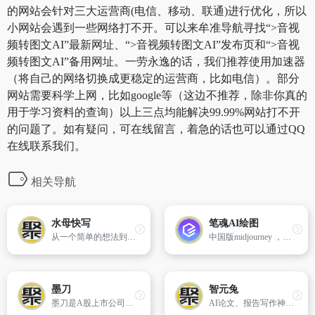
的网站会针对三大运营商(电信、移动、联通)进行优化，所以
小网站会遇到一些网络打不开。可以来牟准导航寻找“>音视
频转图文AI”最新网址、“>音视频转图文AI”发布页和“>音视
频转图文AI”备用网址。一劳永逸的话，我们推荐使用加速器
（将自己的网络切换成更稳定的运营商，比如电信）。部分
网站需要科学上网，比如google等（这边不推荐，除非你真的
用于学习资料的查询）以上三点均能解决99.99%网站打不开
的问题了。如有疑问，可在线留言，着急的话也可以通过QQ
在线联系我们。
相关导航
水母快写
笔魂AI绘图
从一个简单的想法到几千字的文章，只需几分钟，借助Junia AI编辑器和工具，创建引人入胜的内容、完美的文章和有说服力的电子邮件。
中国版midjourney ，让想象跃然纸上为主的网站。
墨刀
智元兔
墨刀是A股上市公司万兴科技旗下的在线一体化产品设计协作平台,集原型设计、协作、流程图、思维导图为一体，支持团队项目实时协作和管理，金融级数据安全保障，还支持私有化部署，...
AI论文、报告写作神器，一键完成3万字论文/期刊/SCI/学术报告