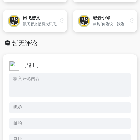
讯飞智文
彩云小译
讯飞智文是科大讯飞推出的AI工具，支持在线生成PPT和Word文档，提供智能排版、丰富模板和语音输入功能，帮助用户快速制作高质量文档。
兼具“你边说，我边译”的中日韩英同声传译、双语对照网页翻译、文献翻译、文档翻译、视频字幕翻译功能。
暂无评论
[ 退出 ]