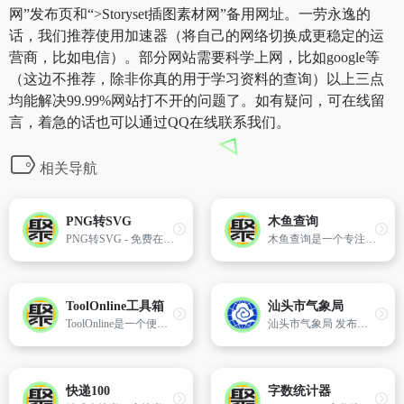
网”发布页和“>Storyset插图素材网”备用网址。一劳永逸的
话，我们推荐使用加速器（将自己的网络切换成更稳定的运
营商，比如电信）。部分网站需要科学上网，比如google等
（这边不推荐，除非你真的用于学习资料的查询）以上三点
均能解决99.99%网站打不开的问题了。如有疑问，可在线留
言，着急的话也可以通过QQ在线联系我们。
相关导航
PNG转SVG
木鱼查询
PNG转SVG - 免费在线转换PNG(Portable Network Graphics)文件到SVG(Scalable Vector Graphics)文件 - 在线转换图像文件。
木鱼查询是一个专注于提供高质量在线查询和计算工具的平台。我们致力于为用户提供涵盖多个领域的便捷服务，包括但不限于数学、金融、健身、工程及计算机科学等。
ToolOnline工具箱
汕头市气象局
ToolOnline是一个便捷、高效在线工具箱，旨在满足用户在健康查询、生活查询、娱乐、办公、图像处理、视频音频编辑、代码编写、学习等多样化需求。
汕头市气象局 发布汕头市气象局相关信息。
快递100
字数统计器