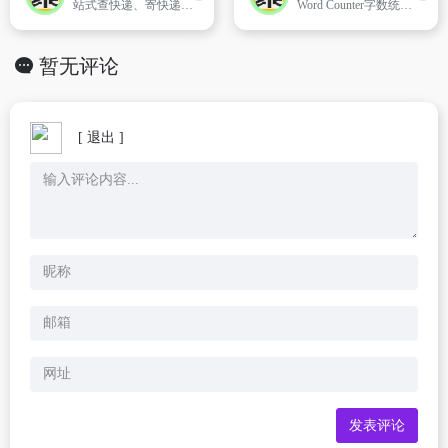
站式查快递、寄快递信息服务平台。支持全球1500+快递公司单号查询、价格查询、时效查询；支持商家寄件、寄快递，国际快递、同城快递、大件物流；提供企业级快递查询API接口、电子面单API接口、寄件API接口
Word Counter字数统计器是专为需要精确控制文本长度和质量的用户设计的工具。
暂无评论
[ 退出 ]