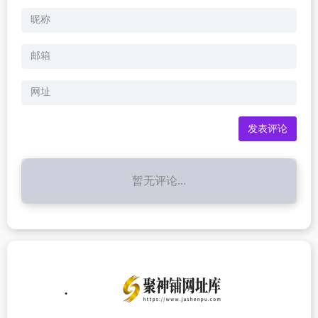
暂无评论...