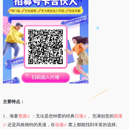
主要特点：
1、海量
资源
：无论是您钟爱的经典
日漫
、充满创意的
国漫
还是风格独特的美漫，在
动漫
窝上都能找到丰富的选择。