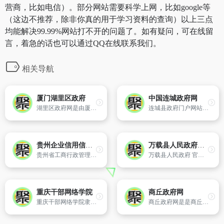
营商，比如电信）。部分网站需要科学上网，比如google等
（这边不推荐，除非你真的用于学习资料的查询）以上三点
均能解决99.99%网站打不开的问题了。如有疑问，可在线留
言，着急的话也可以通过QQ在线联系我们。
相关导航
厦门湖里区政府
中国连城政府网
湖里区政府网是由厦门市湖里区人民政府办公室主办,湖里区政务信息中心承办的综合性门户网站,是区政府对外宣传政治、经济和发展等各方面情况,服务百姓,服务企业,服务国内外人士的桥梁,也是区政府各部门、各街道子网站与公众联络和交流的门户。
连城县政府门户网站。连城县人民政府主办。
贵州企业信用信息公示系统
万载县人民政府门户网站
贵州省工商行政管理局主办,权威提供贵州企业信用信息查询、贵州工商局企业查询、贵州企业年度报告公示网上填报等。
万载县人民政府 官方网站
重庆干部网络学院
商丘政府网
重庆干部网络学院隶属中共重庆市委组织部,开展重庆市干部网络在线教育培训工作。重庆干部网络学院管理中心在市委组织部干部教育处的指导下,具体开展网络学院的建设、运行和维护管理工作。
商丘政府网是是商丘市人民政府在互联网上建立面向公众进行政务动态发布、信息公开、政民互动、办事服务的网站平台。