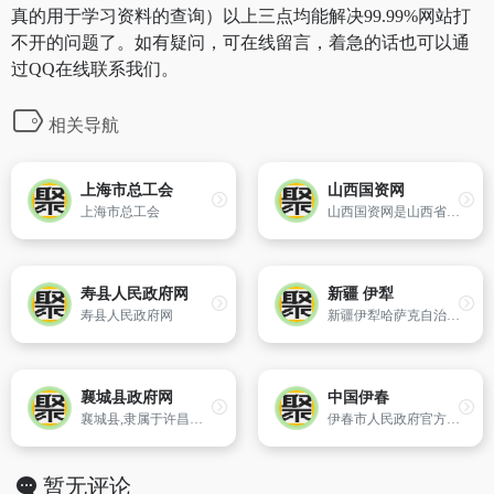
真的用于学习资料的查询）以上三点均能解决99.99%网站打
不开的问题了。如有疑问，可在线留言，着急的话也可以通
过QQ在线联系我们。
相关导航
上海市总工会
山西国资网
上海市总工会
山西国资网是山西省人民政府国有资产监督管理委员会在国际互联网上建立的集信息发布、政务公开、便民服务、网上办事、政务监督于一体的政府门户网站,是省国土资源系统对外发布信息和提供服务的主要窗口,以及宣传国土资源法规政策的重要阵地和推进行政审批改革与扩大政务公开的重要平台,也是全省国土资源系统业
寿县人民政府网
新疆 伊犁
寿县人民政府网
新疆伊犁哈萨克自治州人民政府主办
襄城县政府网
中国伊春
襄城县,隶属于许昌市,位于中原腹地,东倚伏牛山脉之首,西接黄淮平原东缘。现辖9镇7乡,448个行政村（社区）,总面积920平方公里,耕地保有量96.5万亩,基本农田面积82.1万亩,总人口86.21万,常住人口67.24万,城镇化率34.73%。境内除汉族外,还有回、满、蒙、瑶、壮等18个少数民族。
伊春市人民政府官方网站
暂无评论