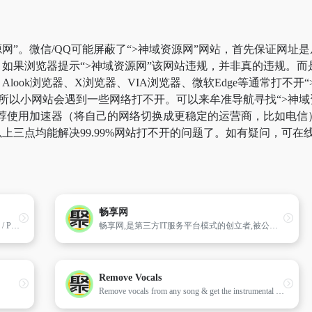
网”。微信/QQ可能屏蔽了“>神域资源网”网站，首先保证网址是
如果浏览器提示“>神域资源网”该网站违规，并非真的违规。
look浏览器、X浏览器、VIA浏览器、微软Edge等通常打不
所以小网站会遇到一些网络打不开。可以来牟准导航寻找“>神域资
荐使用加速器（将自己的网络切换成更稳定的运营商，比如电信）。
上三点均能解决99.99%网站打不开的问题了。如有疑问，可在
畅享网
易訊數據提供海外手機和借用其他國家SIM卡 / Pocket Wifi / 翻譯機 / 運動相機 / 行李箱, 方便自由行或工幹。Esondata Company Limited (易讯数据有限公司)是一家提供租用海外手机和借用其他国家SIM卡/ Pocket Wifi 服务的公司。
畅享网,是第三方IT服务平台模式的创立者,被公认为企业级信息技术领域最具影响力的第三方IT服务平台,截止2013年底,畅享网拥有400余万实名制 的注册用户及近2000家经认证的IT厂商,帮助管理人加速职业发展,提供信息化规划、IT总包、供应商选型、IT监理、开发维护外包、评估维权等服 务,为IT厂商提供高价值的企业客户,从而降低IT交易的成本,促进多方共赢,推动我国信息化的发展。畅享网是上海市“专精特新”企业、软件企业、上海市和浦东新区的中小企业公共服务机构,曾多次获得市级及以上的资金支持及“优秀网站”、“隐形冠军”、“创新企业”等荣誉称号。
Remove Vocals
Remove vocals from any song & get the instrumental karaoke track using state of the art AI. FREE (2/day) & no registration.隔离出背景声