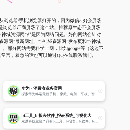
从浏览器/手机浏览器打开的，因为微信/QQ会屏蔽
而是浏览器厂商屏蔽了这个站。推荐原生态不会屏蔽
开“>神域资源网”都是因为网络问题。好的网站会针对
源网”最新网址、“>神域资源网”发布页和“>神域
部分网站需要科学上网，比如google等（这边不
线留言，着急的话也可以通过QQ在线联系我们。
华为 - 消费者业务官网
探索华为终端最新手机、穿戴、电脑、平板、智慧屏、耳机音箱、全屋智能、路由器，了解相关配件及软件应用，并获取产品服务与支持。
bi工具_bi报表软件_报表系统_可视化大数据分析软件-永洪科技
永洪科技主要产品有bi工具、bi报表、bi软件、bi系统、可视化大屏等大数据分析工具,致力于为全球企业提供大数据分析技术产品及服务,依托自主知识产权的一站式大数据分析平台形成完善的产品及服务体系。