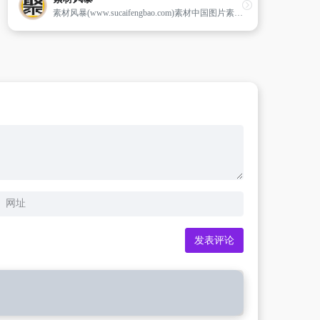
素材风暴(www.sucaifengbao.com)素材中国图片素材免费下载网站！中国素材网专业为设计师朋友提供新全面的免费psd素材天下、矢量图库、ppt模板大全、片头视频素材、电子请柬、flash素材、ppt背景图片素材、ps笔刷、名片设计欣赏、photoshop教程、字体下载等。