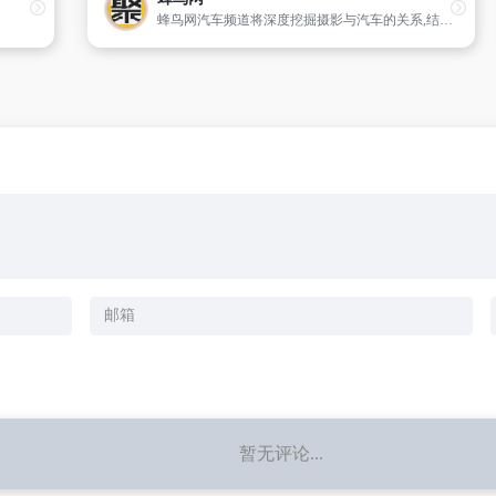
蜂鸟网汽车频道将深度挖掘摄影与汽车的关系,结合汽车图片大全、自驾旅行摄影、汽车文化影像长廊深挖选题,对汽车摄影师、车展车模车模、汽车业内人士进行访谈并关注汽车论坛,定期组织活动扩大蜂鸟汽车频道影响力.
暂无评论...