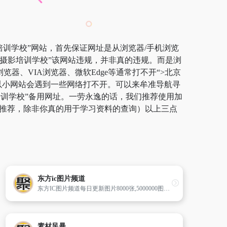
培训学校”网站，首先保证网址是从浏览器/手机浏览
像摄影培训学校”该网站违规，并非真的违规。而是浏
器、VIA浏览器、微软Edge等通常打不开“>北京
以小网站会遇到一些网络打不开。可以来牟准导航寻
影培训学校”备用网址。一劳永逸的话，我们推荐使用加
不推荐，除非你真的用于学习资料的查询）以上三点
东方ic图片频道
东方IC图片频道每日更新图片8000张,5000000图片库存,是东方网重要频道之一,拥有强大的摄影爱好者征图平台支撑,24小时提供涵 盖国内外的新闻、娱乐、体育、时尚等图片。
素材风暴