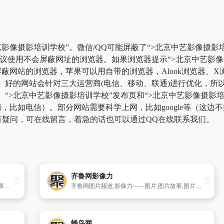
影像摄影培训学校”。微信/QQ可能屏蔽了“>北京中艺影像摄影
建议使用不会屏蔽网址的浏览器。如果浏览器提示“>北京中艺影
网站的浏览器，苹果可以用自带的浏览器，Alook浏览器、X浏览
。好的网站会针对三大运营商(电信、移动、联通)进行优化，所
、“>北京中艺影像摄影培训学校”发布页和“>北京中艺影像摄
，比如电信）。部分网站需要科学上网，比如google等（这边
如有疑问，可在线留言，着急的话也可以通过QQ在线联系我们。
齐鲁网影像力
紧贴金融市场,深入分析重要金融政策,汇集股票、基金、期权、银行、证券、股市、信托、股指、财政、金融机构等信息,为读者提供及时、可靠的重要原创金融新闻
齐鲁网图片频道,影像力——图片,图片故事,图片专题,热点新闻图片,齐鲁网高清图片频道
蜂鸟网