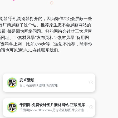
览器/手机浏览器打开的，因为微信/QQ会屏蔽一些
览器厂商屏蔽了这个站。推荐原生态不会屏蔽网站的
素材风暴”都是因为网络问题。好的网站会针对三大运营
网址、“>素材风暴”发布页和“>素材风暴”备用网
学上网，比如google等（这边不推荐，除非你
的话也可以通过QQ在线联系我们。
安卓壁纸
百万高清壁纸,趣味动态壁纸
千图网-免费设计图片素材网站-正版图库免费设计素材中国
千图网(www.58pic.com) 是专注正版图片设计素材下载的网站！提供矢量图素材、背景图片素材、矢量图库、psd素材、字体模板、设计素材、PPT模板、视频素材、插画绘画、平面设计模板、Excel模板素材以及网页模板、网站设计素材、网页图标的下载服务。