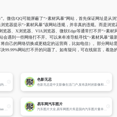
”。微信/QQ可能屏蔽了“>素材风暴”网站，首先保证网址是从浏
浏览器提示“>素材风暴”该网站违规，并非真的违规。而是浏
k浏览器、X浏览器、VIA浏览器、微软Edge等通常打不开“>
站会遇到一些网络打不开。可以来牟准导航寻找“>素材风暴”最新
将自己的网络切换成更稳定的运营商，比如电信）。部分网站需要科
决99.99%网站打不开的问题了。如有疑问，可在线留言，着急
色影无忌
提供全面权威优质的图片资讯。精品栏目：国内图片,社会图片,国际图片,军事图片,视觉联盟,图片专题,图片故事
色影无忌是中文影像生活门户,发布及时的影像和摄影行业动态新闻和权威的器材评测和产品资讯,提供高质量的摄影作品发布,摄影技巧交流与分享,拥有活跃度极高的摄影论坛,全球完整的器材库,摄影器材购买和交易平台,以及汽车、旅游、音响等影像生活内容。
易车网汽车图片
AirPano is a VR project created by a team of Russian photographers focused on taking high-resolution aerial 360° photographs and 360° video. Today AirPano is the largest virtual travel resource in the world -- by geographical coverage, number of aerial photographs, and artistic and technical quality of the images — featuring 360° panoramas and 360° videos of the highest quality shot from a bird's eye view.
汽车图片大全,易车网图片库是国内汽车图片量丰富、图片清晰度高的专业图片频道。摄影师为您呈现出,汽车外观、内饰、内部空间、行驶、汽车创意图等精美汽车图片。