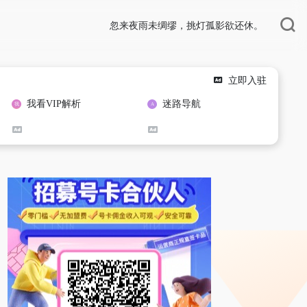
忽来夜雨未绸缪，挑灯孤影欲还休。
立即入驻
我看VIP解析
迷路导航