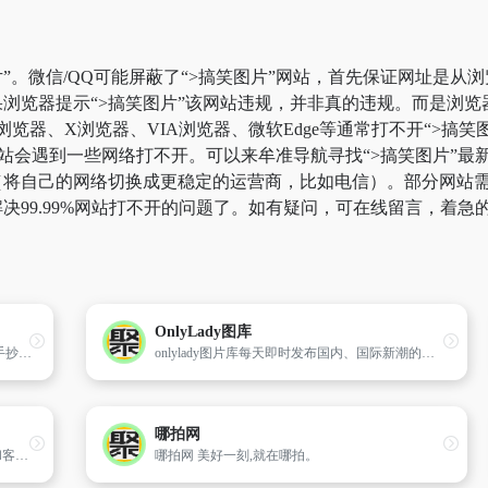
”。微信/QQ可能屏蔽了“>搞笑图片”网站，首先保证网址是从浏
浏览器提示“>搞笑图片”该网站违规，并非真的违规。而是浏
k浏览器、X浏览器、VIA浏览器、微软Edge等通常打不开“>
站会遇到一些网络打不开。可以来牟准导航寻找“>搞笑图片”最新
将自己的网络切换成更稳定的运营商，比如电信）。部分网站需要科
决99.99%网站打不开的问题了。如有疑问，可在线留言，着急
OnlyLady图库
手抄报图片网主要提供：小学生手抄报,环保手抄报,健康手抄报, 安全手抄报,手抄报花边, 读书手抄报,手抄报模板等手抄报版面设计图大全!
onlylady图片库每天即时发布国内、国际新潮的高清图片,图库内容涉及时尚图片、达人图片、明星图片、生活图片、奢华图片、独家图片等,网罗全面丰富的图片资讯,打造时尚潮流的高清图片大全。
哪拍网
网易相册支持本地照片上传、批量快速上传和客户端快速上传,提供在线网络相册的稳定储存、VIP相册空间图片外链、摄影分享展示等服务。
哪拍网 美好一刻,就在哪拍。