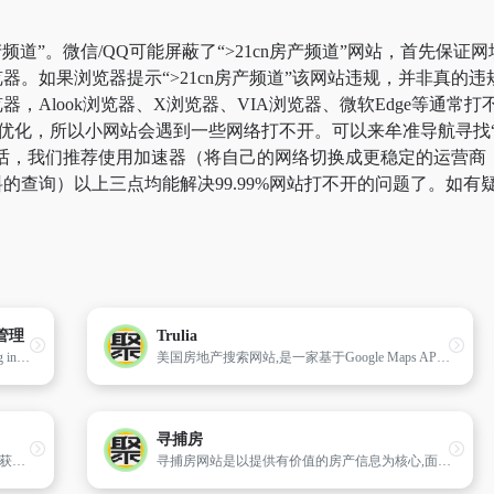
产频道”。微信/QQ可能屏蔽了“>21cn房产频道”网站，首先保
器。如果浏览器提示“>21cn房产频道”该网站违规，并非真的
Alook浏览器、X浏览器、VIA浏览器、微软Edge等通常打不
化，所以小网站会遇到一些网络打不开。可以来牟准导航寻找“>21
逸的话，我们推荐使用加速器（将自己的网络切换成更稳定的运营商，
的查询）以上三点均能解决99.99%网站打不开的问题了。如有
管理
Trulia
JLL is a global real estate services firm specialising in commercial property and investment management, providing services for real estate owners, occupiers and investors worldwide
美国房地产搜索网站,是一家基于Google Maps API的房地产搜索网站,它根据用户选择房屋的类型和地理位置,显示出满足要求的房屋列表并依靠Google的API生成特定的图象,以便用户获取更多详细信息。
寻捕房
搜索待售房屋,发现房屋价值,研究房地产市场,获得住房贷款,设计和装潢,DIY,改造,维修,工程承包。
寻捕房网站是以提供有价值的房产信息为核心,面向信息应用的房产数据综合平台,曾在2007年一度成为中国最具潜力的房产信息搜索网站,其核心功能是向用户提供全面、准确、有效的房产服务。