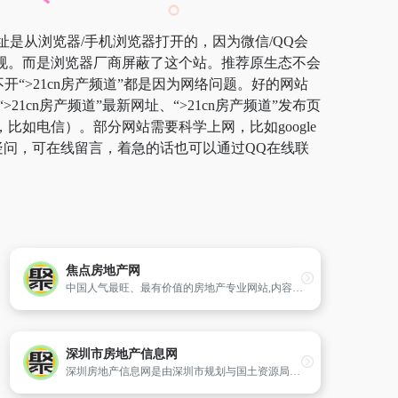
证网址是从浏览器/手机浏览器打开的，因为微信/QQ会
违规。而是浏览器厂商屏蔽了这个站。推荐原生态不会
开“>21cn房产频道”都是因为网络问题。好的网站
cn房产频道”最新网址、“>21cn房产频道”发布页
比如电信）。部分网站需要科学上网，比如google
疑问，可在线留言，着急的话也可以通过QQ在线联
焦点房地产网
中国人气最旺、最有价值的房地产专业网站,内容覆盖写字楼、别墅、商业地产、装修家居等,提供全面及时的房地产新闻资讯和各大城市的新房、二手房、租房、装修信息。
深圳市房地产信息网
深圳房地产信息网是由深圳市规划与国土资源局主办,深圳市规划国土信息中心组织开发的、以全市房地产企业为应用对象、面向全社会服务的信息管理系统。