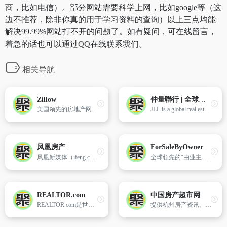
商，比如电信）。部分网站需要科学上网，比如google等（这
边不推荐，除非你真的用于学习资料的查询）以上三点均能
解决99.99%网站打不开的问题了。如有疑问，可在线留言，
着急的话也可以通过QQ在线联系我们。
相关导航
Zillow
仲量聯行 | 全球商業房地產服務 | 投資管理
美国领先的房地产网站,提供房屋出售、房屋租赁、房屋估价、抵押贷款、房地产经纪人搜索及更多。
JLL is a global real estate services firm specialising in commercial property and investment management, providing services for real estate owners, occupiers and investors worldwide
凤凰房产
ForSaleByOwner
凤凰新媒体（ifeng.com）是凤凰卫视传媒集团全资拥有的跨平台网络传媒,以凤凰网为旗舰,融合互联网、无线通信网、和网络视频三大平台,全方位整合多种媒体形式、内容资源、技术平台、传播渠道,努力打造一流的全球华人新媒体。
全球领先的“由业主出售”的房地产网站,从1999年开始在美国50个州以及加拿大提供房源信息。
REALTOR.com
中国房产超市网
REALTOR.com是世界上最大的房屋销售房地产数据库和全国房地产经纪人协会官方网站。
提供杭州房产资讯、新房、二手房、房屋租赁、家居装潢、贷款等在线信息。