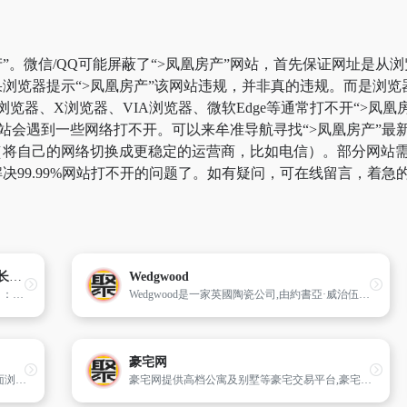
”。微信/QQ可能屏蔽了“>凤凰房产”网站，首先保证网址是从浏
浏览器提示“>凤凰房产”该网站违规，并非真的违规。而是浏
k浏览器、X浏览器、VIA浏览器、微软Edge等通常打不开“>
站会遇到一些网络打不开。可以来牟准导航寻找“>凤凰房产”最新
将自己的网络切换成更稳定的运营商，比如电信）。部分网站需要科
决99.99%网站打不开的问题了。如有疑问，可在线留言，着急
长沙法拍房网站-长沙最新法拍房房源-长沙法拍房价格-房满意
Wedgwood
长沙市法拍房限购吗？上（长沙法拍房网站）：了解长沙芙蓉区、天心区、岳麓区、开福区、雨花区、望城区等最新法拍房房源与长沙法拍房价格和长沙法拍房新政策等长沙法拍房中介机构相关信息。
Wedgwood是一家英國陶瓷公司,由約書亞·威治伍德創立於1753年,是英國工業革命時代設立的工廠之一,並且在1987年與瓦德福水晶合併成為瓦德福瑋致活,合併以前的管理者大多是達爾文-威治伍德家族成員。
豪宅网
搜房网是全球最大的房地产家居网络平台,页面浏览量和访问量在同类网站中处于绝对领先地位。拥有9000名员工,网络业务覆盖300多个城市,在中国100多个城市拥有分公司和办公室。2010年9月搜房网（股票代码SFUN）在美国纽约证券交易所成功上市。
豪宅网提供高档公寓及别墅等豪宅交易平台,豪宅装修设计及建材资讯,豪宅生活资讯,豪宅欣赏的高端房产网站。