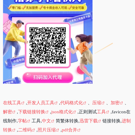
在线工具
,
开发人员工具
,
代码格式化
、
压缩
、
加密
、
解密
,
下载链接转换
,
json格式化
,正则测试
工具
,favicon在
线制作,
字帖
工具,
中文
简繁体转换,
迅雷下载
链接转换,
进制
转换
,
二维码
,
照片压缩
,
pdf合并