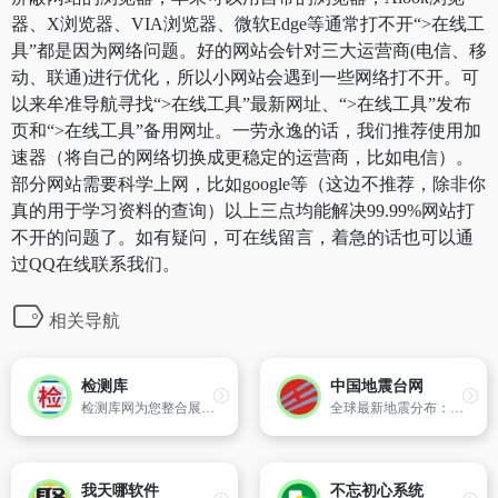
器、X浏览器、VIA浏览器、微软Edge等通常打不开“>在线工
具”都是因为网络问题。好的网站会针对三大运营商(电信、移
动、联通)进行优化，所以小网站会遇到一些网络打不开。可
以来牟准导航寻找“>在线工具”最新网址、“>在线工具”发布
页和“>在线工具”备用网址。一劳永逸的话，我们推荐使用加
速器（将自己的网络切换成更稳定的运营商，比如电信）。
部分网站需要科学上网，比如google等（这边不推荐，除非你
真的用于学习资料的查询）以上三点均能解决99.99%网站打
不开的问题了。如有疑问，可在线留言，着急的话也可以通
过QQ在线联系我们。
相关导航
检测库
中国地震台网
检测库网为您整合展示了全国各地权威的第三方检测机构、司法鉴定机构信息，涵盖空气甲醛、水质、食品、油烟卫生等第三方检测机构及亲子鉴定、笔迹鉴定、伤残鉴定等司法鉴定机构。各机构名称、地址、电话及资质信息一目了然。
全球最新地震分布：实时更新全球各地的地震信息，提供最新的地震分布图。
我天哪软件
不忘初心系统