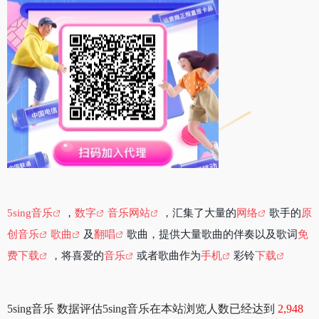
5sing音乐
，
数字
音乐网站
，汇集了大量的
网络
歌手的
原
创音乐
歌曲
及
翻唱
歌曲，提供大量歌曲的伴奏以及歌词
免
费下载
，将喜爱的
音乐
或者歌曲作为
手机
彩铃
下载
5sing音乐 数据评估5sing音乐在本站浏览人数已经达到
2,948