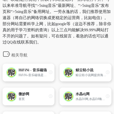
以来牟准导航寻找“>5sing音乐”最新网址、“>5sing音乐”发布
页和“>5sing音乐”备用网址。一劳永逸的话，我们推荐使用加
速器（将自己的网络切换成更稳定的运营商，比如电信）。
部分网站需要科学上网，比如google等（这边不推荐，除非你
真的用于学习资料的查询）以上三点均能解决99.99%网站打
不开的问题了。如有疑问，可在线留言，着急的话也可以通
过QQ在线联系我们。
相关导航
HiFiNi - 音乐磁场
鲸云轻小说
HiFiNi-音乐磁场是一个由音乐爱好者维护的分享平台,也是一个永久免费的海量无损音乐下载网站。在这里，[…]
鲸云轻小说网提供海量原创轻小说,海量免费小说阅读,新人作家提供免费鲸云学院指导,国产轻小说,动漫小说,轻小说TXT下载,轻小说在线阅读,免费小说阅读,二次元小说,异世界小说,恋爱小说,古风轻小说,机战轻小说
微妙网
水晶dj网
首页
水晶DJ网,水晶DJ嗨嗨网,2015新Dj嗨嗨网舞曲,潮的极品车载dj舞曲,劲爆舞曲,免费下载,美女DJ视频,喜欢我们就一起来分享好听的dj音乐吧！舞曲免费下载,全力打造中国大的dj分享网站！