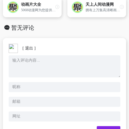
动画片大全
天上人间动漫网
5068动漫网为您提供新的国产动画片,日本动画片,欧美动画片在线观看,以及新全的动漫资讯,好看的动画片,好看的动漫,日本动漫,日本动画片,动漫网,动画片排行榜等,保证让你看过瘾！
拥有上万集高清晰画质的在线动漫,观看完全免费、无须注册、高速播放、更新及时的专业在线动漫网站！
暂无评论
[ 退出 ]