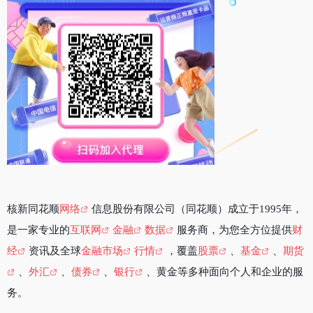
核新同花顺
网络
信息股份有限公司（同花顺）成立于1995年，
是一家专业的
互联网
金融
数据
服务商，为您全方位提供
财
经
资讯及全球
金融市场
行情
，覆盖
股票
、
基金
、
期货
、
外汇
、
债券
、
银行
、黄金等多种面向个人和企业的服
务。