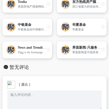
Trulia
东方热线房产频道 大家小家 Http://house.cnool.net
美国房地产搜索网站,是一家基于Google Maps API的房地产搜索网站,它根据用户选择房屋的类型和地理位置,显示出满足要求的房屋列表并依靠Google的API生成特定的图象,以便用户获取更多详细信息。
浙江省最大的综合性网站,宁波的门户站点。内容涵盖论坛、影院、快讯、游戏、图库、房产、时尚、娱乐、博客、生活、汽车、教育、人才、热点、旅游、手机等等。
中银基金
华夏基金
中银基金由中国银行和贝莱德两大全球著名金融品牌强强联合打造，投资业绩长期持续优异，荣誉满载，“买基金、选中银”已成为越来越多投资者的心声
华夏基金
News and Trending Stories Around the Internet | Digg
界面新闻-只服务于独立思考的人群-Jiemian.com
Digg is the homepage of the internet, featuring the best articles, videos, and original content that the web is talking about right now.
界面新闻是中国具有影响力的原创财经新媒体，以财经、商业新闻为核心，布局近40个内容频道，旗下同时拥有正午故事、箭厂视频、歪楼等数个知名新媒体品牌。
暂无评论
[ 退出 ]