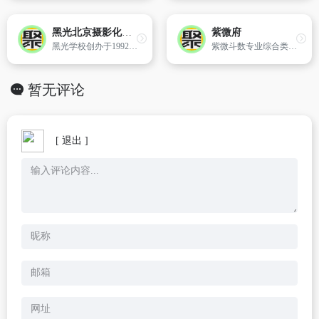
黑光北京摄影化妆学校
紫微府
黑光学校创办于1992年,是国内首家艺术教育类上市品牌,不断发展创新,黑光学校已成为享誉全国的摄影、化妆、数码后期系统化培训的知名教育品牌。
紫微斗数专业综合类网站,免费提供紫微斗数入门教学,命盘解析和命理讨论交流、紫微算命,致力于发扬中华绝学紫微斗数。
暂无评论
[ 退出 ]