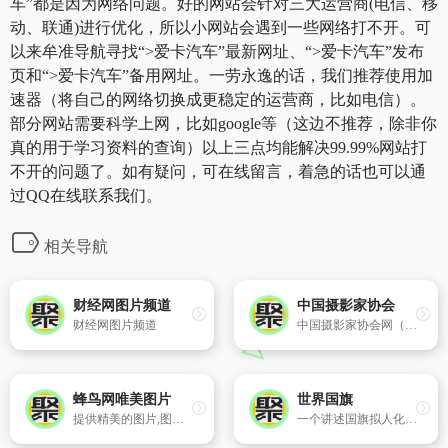
车”都是因为网络问题。好的网站会针对三大运营商(电信、移
动、联通)进行优化，所以小网站会遇到一些网络打不开。可
以来牟准导航寻找“>爱卡汽车”最新网址、“>爱卡汽车”发布
页和“>爱卡汽车”备用网址。一劳永逸的话，我们推荐使用加
速器（将自己的网络切换成更稳定的运营商，比如电信）。
部分网站需要科学上网，比如google等（这边不推荐，除非你
真的用于学习资料的查询）以上三点均能解决99.99%网站打
不开的问题了。如有疑问，可在线留言，着急的话也可以通
过QQ在线联系我们。
相关导航
财经网图片频道
中国摄影家协会
财经网图片频道
中国摄影家协会网（www.CPAnet.cn）是中国摄影家协会主办的网络媒体,创立于2000年12月。中国摄影家协会网及时传播业界资讯并权威发布协会资讯,展示精彩作品,网罗业内精英,拓展人气平台。
蜂鸟网唯美图片
世界国旗
提供精美的图片,图片大全以供欣赏下载,当前收集千万张给类图片。
一个讲述国旗拟人化故事的网站，各个国家都有各个国家的国旗，也都配了一个武士形象。