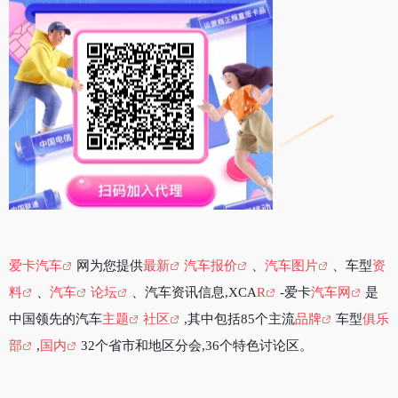
爱卡汽车
网为您提供
最新
汽车报价
、
汽车图片
、车型
资
料
、
汽车
论坛
、汽车资讯信息,XCA
R
-爱卡
汽车网
是
中国领先的汽车
主题
社区
,其中包括85个主流
品牌
车型
俱乐
部
,
国内
32个省市和地区分会,36个特色讨论区。