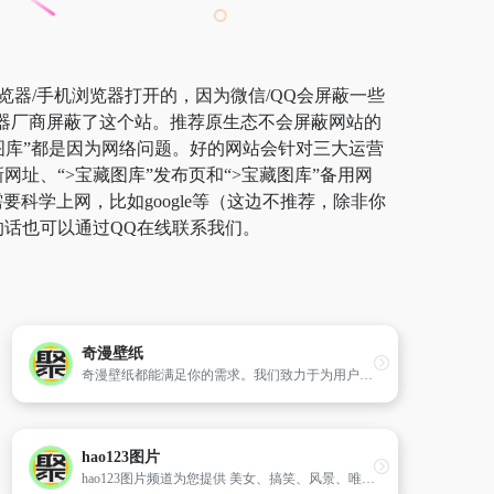
览器/手机浏览器打开的，因为微信/QQ会屏蔽一些
览器厂商屏蔽了这个站。推荐原生态不会屏蔽网站的
宝藏图库”都是因为网络问题。好的网站会针对三大运营
网址、“>宝藏图库”发布页和“>宝藏图库”备用网
学上网，比如google等（这边不推荐，除非你
的话也可以通过QQ在线联系我们。
奇漫壁纸
奇漫壁纸都能满足你的需求。我们致力于为用户带来最新、最炫的动漫壁纸选择，让你的设备屏幕焕发个性魅力。快来浏览并下载你喜欢的动漫壁纸吧！
hao123图片
hao123图片频道为您提供 美女、搞笑、风景、唯美、另类 各种图片。看图片,上hao123图片频道。