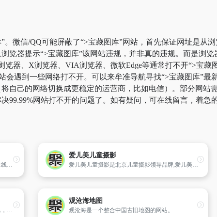
”。微信/QQ可能屏蔽了“>宝藏图库”网站，首先保证网址是从浏
浏览器提示“>宝藏图库”该网站违规，并非真的违规。而是浏
k浏览器、X浏览器、VIA浏览器、微软Edge等通常打不开“>
站会遇到一些网络打不开。可以来牟准导航寻找“>宝藏图库”最新
将自己的网络切换成更稳定的运营商，比如电信）。部分网站需要科
决99.99%网站打不开的问题了。如有疑问，可在线留言，着急
爱儿美儿童摄影
帝神算命网为您提供在线算命、周公解梦、在线起名、星座配对、风水命理、解签算卦等栏目的服务
爱儿美儿童摄影是北京儿童摄影领导品牌,爱儿美儿童摄影网每周都有人像摄影十杰摄影师和国内外摄影大师的作品更新。
观沧海地图
微博智搜是微博平台提供的一项强大搜索工具，旨在帮助用户在海量内容中快速定位所需信息。
观沧海是一个整合中国古旧地图的网站。