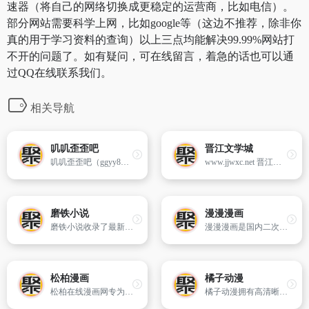
速器（将自己的网络切换成更稳定的运营商，比如电信）。
部分网站需要科学上网，比如google等（这边不推荐，除非你
真的用于学习资料的查询）以上三点均能解决99.99%网站打
不开的问题了。如有疑问，可在线留言，着急的话也可以通
过QQ在线联系我们。
相关导航
叽叽歪歪吧
晋江文学城
叽叽歪歪吧（ggyy8）漫画吧是国内更新海贼王漫画、滑头鬼之孙漫画、火影忍者漫画快的在线漫画动漫网站。
www.jjwxc.net 晋江文学城
磨铁小说
漫漫漫画
磨铁小说收录了最新最热的都市言情小说,豪门总裁小说,穿越历史小说,青春校园小说,玄幻仙侠灵异小说等一系列的作品,搜索精品小说,百度网盘小说就来
漫漫漫画是国内二次元漫画平台,连载大量原创正版国漫,不管是宅腐暖萌、古风奇幻、日常搞笑,统统都在这里。精美的漫画图片、高品质的漫画大全,看漫画就来漫漫漫画
松柏漫画
橘子动漫
松柏在线漫画网专为您提供免费、优质、高速、简洁的在线漫画,以及热门经典的日本漫画,欧美漫画和港台漫画系列以及国内的新漫画动态,相关H漫画,工口漫画,H游戏漫画CG等的第一时间更新,松柏漫画
橘子动漫拥有高清晰画质的在线动漫，最新电影，观看完全免费、高速播放、更新及时在线，我们致力为所有动漫迷们提供最好看的动漫