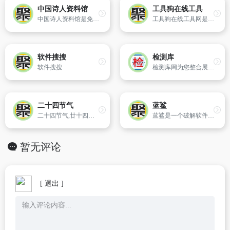
中国诗人资料馆
工具狗在线工具
中国诗人资料馆是免费提供中国诗歌作品的网络资料库及在线阅读公益图书馆。收藏有古今中外数万名诗人的数十万首诗歌作品。
工具狗在线工具网是一个免费的在线实用工具网站，为用户提供了多种实用的在线功能，包括在线大写转换、一键抠图、在线新华字典和在线万年历等。
软件搜搜
检测库
软件搜搜
检测库网为您整合展示了全国各地权威的第三方检测机构、司法鉴定机构信息，涵盖空气甲醛、水质、食品、油烟卫生等第三方检测机构及亲子鉴定、笔迹鉴定、伤残鉴定等司法鉴定机构。各机构名称、地址、电话及资质信息一目了然。
二十四节气
蓝鲨
二十四节气,廿十四节气,24节气时间表以及24节气歌,二十四节气分别是：立春、雨水、惊蛰、春分、清明、谷雨、立夏、小满、芒种、夏至、小暑、大暑、立秋、处暑、白露、秋分、寒露、霜降、立冬、小雪、大雪、冬至、小寒、大寒。24节气英文:The 24 Solar Terms.
蓝鲨是一个破解软件分享平台，每日更新安卓软件和PC破解软件，支持多种下载。
暂无评论
[ 退出 ]