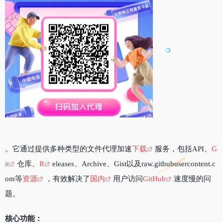
。它通过提供多种类型的文件代理加速
下载
服务，包括API、
G
it
仓库、
R
eleases、Archive、Gist以及raw.githubusercontent.c
om等
资源
，有效解决了
国内
用户访问
GitHub
速度慢的问
题。
核心功能：