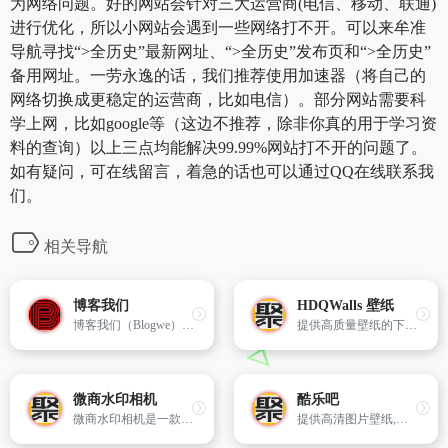
为网络问题。好的网站会针对三大运营商(电信、移动、联通)
进行优化，所以小网站会遇到一些网络打不开。可以来牟准
导航寻找“>全历史”最新网址、“>全历史”发布页和“>全历史”
备用网址。一劳永逸的话，我们推荐使用加速器（将自己的
网络切换成更稳定的运营商，比如电信）。部分网站需要科
学上网，比如google等（这边不推荐，除非你真的用于学习资
料的查询）以上三点均能解决99.99%网站打不开的问题了。
如有疑问，可在线留言，着急的话也可以通过QQ在线联系我
们。
相关导航
博客我们
HDQWalls 壁纸
博客我们（Blogwe）创办于2017年3月，是较早的个人博客导航网站，为纯公益性网站，网站宗旨是通过博客导航串联博客圈子，增强互动交流，认识更多朋友。"
提供高质量壁纸的下载网站，支持 4K 和 8K 图片分辨率免费下载
微商水印相机
酷乐吧
微商水印相机是一款在手机端给图片批量加水印的工具,主要特色是可以上传自己的水印图标,批量添加马赛克、画笔、文字、修改颜色、透明度、位置、大小等。是微商保护图片版权、提高图片处理效率的便捷工具。
提供高清图片壁纸,电脑桌面,安卓壁纸,手机图片,手机开机动画,手机壁纸,宽屏壁纸,动漫壁纸,卡通壁纸,电脑壁纸,美女壁纸,风景壁纸,壁纸下载,手机主题等等精彩内容