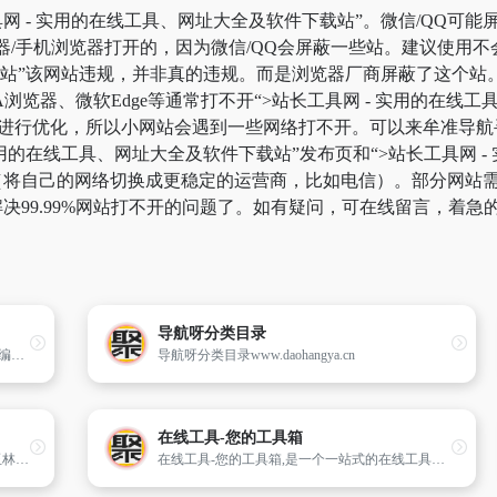
 - 实用的在线工具、网址大全及软件下载站”。微信/QQ可能屏
器/手机浏览器打开的，因为微信/QQ会屏蔽一些站。建议使用不
下载站”该网站违规，并非真的违规。而是浏览器厂商屏蔽了这个
IA浏览器、微软Edge等通常打不开“>站长工具网 - 实用的在
进行优化，所以小网站会遇到一些网络打不开。可以来牟准导航寻
实用的在线工具、网址大全及软件下载站”发布页和“>站长工具网 
将自己的网络切换成更稳定的运营商，比如电信）。部分网站需要科
决99.99%网站打不开的问题了。如有疑问，可在线留言，着急
导航呀分类目录
[第一雅虎网]Yahoo001.com目录之家是全人工编辑的网站分类目录及资讯发布平台，收录国内外、各行业优秀网站，旨在为用户提供网站分类目录网站检索、优秀网站目录参考、网站推广及互联网资讯服务。
导航呀分类目录www.daohangya.cn
在线工具-您的工具箱
玉林导航，为玉林广大网民精心筛选、整理玉林地区最新、最热门的网站及网址，众多的玉林网站大全资讯能快速帮助您找到有用的技术、知识、设计、影视、壁纸、音乐、资讯及热门游戏网址大全等
在线工具-您的工具箱,是一个一站式的在线工具平台，为您提供丰富多样的实用工具。