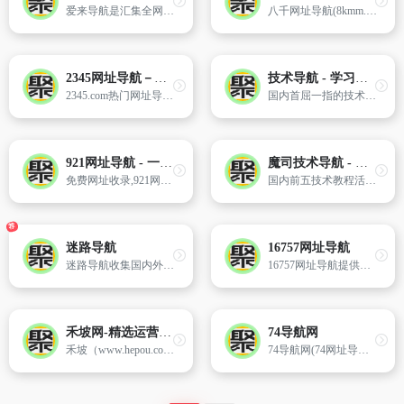
爱来导航是汇集全网优质网址及资源的中文上网导航。及时收录分类的网址,让您的网络生活更简单精彩。上网,从爱来导航开始
八千网址导航(8kmm.com)是国内首屈一指的导航分类平台,收录国内外各类型网站供网友检索,8kmm网址导航致力于为广大用户推荐各行各业优秀网站,国内外网站大全尽在8kmm导航。
2345网址导航－致力于打造百年品牌（已创建15年10个月）
技术导航 - 学习技术 从这里开始
2345.com热门网址导航站网罗精彩实用网址,如音乐、小说、NBA、财经、购物、视频、软件及热门游戏网址大全等,二三四五网址导航提供了多种搜索引擎入口、实用查询、天气预报、个性定制等实用功能,帮助广大网友畅游网络更轻松。
国内首屈一指的技术教程活动导航分类平台,站点已累计收录数千网站,累计为中国网民提供多达数亿的访问点击,满足用户随时查阅最全面最权威的文章资讯教程
921网址导航 - 一个主页整个世界-为梦想而生
魔司技术导航 - 技术教程站长导航及站长分享推广平台
免费网址收录,921网址导航是汇集全网优质网址及资源的中文网址导航。及时收录分类的网址,站内搜索安全,绿色。在这里让您的网络生活更简单精彩。
国内前五技术教程活动导航分类平台,站点已累计收录数千网站,累计为QQ网民提供多上万次的访问点击,满足用户随时查找QQ技巧,QQ技术,QQ资讯,随时查阅最全面最权威的文章资讯教程,打造最牛叉的站长导航及站长分享推广平台
荐
迷路导航
16757网址导航
迷路导航收集国内外网址大全、微信公众号、微信小程序,整理和收藏网站大全导航,提供网站官网直达服务, 您也可以到久寻网免费发布自己的网站、微信公众号及微信小程序信息!
16757网址导航提供发布各类网址大全、微信公众号、微信小程序、分类信息推广为一体的综合服务平台！
禾坡网-精选运营工具网址导航大全，做运营从这里开始！
74导航网
禾坡（www.hepou.com）运营导航,精选运营人员常用的运营工具和网站导航大全,有电商运营、新媒体运营、app运营和网站内容运营等网址导航,对于想学习运营的可以从这里开始了解更多关于运营的知识。
74导航网(74网址导航)免费收录各类资源技术站点,您的优质网址资源库。是汇集全网优质网址的中外文网址上网导航大全。