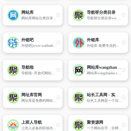
网站库
导航呀分类目录
网站库网站分类目录网站，收录国内、国外、各行各业优秀网站，旨在为用户提供更全面细化的网站分类检索、优秀网站参考，让广大网民轻松畅游互联网世界，助你打开新世界的互联网的大门。
导航呀分类目录www.daohangya.cn
外链吧
外链库
外链吧(www.wailianba.cc)是一个可以免费发外链的网站，提供免费外链信息发布、免费软文发布。想要免费发外链，就上外链吧！
外链库-免费专业的网址、网站、URL外链库，我们收录各地区行业优秀网站,提供分类目录网址提交,中文网站收录服务。
导航啦
网站库wangzhanku.cn
导航啦~开放式网站分类目录网站导航
网站库wangzhanku.cn是为广大网民提供高质量网上娱乐冲浪导航网站，汇聚众多高质量娱乐、工作、学习等网站让广大网民轻松畅游互联网，同时面向广大互联网站长提供免费的网址收录、免费网站收录、免费外链平台。我们的宗旨:收录各行各业优秀网站向广大网民提供各行各业的优秀网站,让广大网民轻松畅游互联网,为用户提供便捷的互联网导航体验，为广大互联网站长提供免费的网址网站收录服务。
网址库官网
站长工具网 - 实用的在线工具、网址大全及软件下载站
网址库是免费的网站分类目录收录网站，致力于建立全面的网址库平台：免费收录网站、网址；收录国内外各行业优秀的网站网址,让你轻松畅游互联网，找到您想要的网站、信息资源；加入网址库让我们共同成长。
站长工具网是一个综合性的在线工具平台，提供免费的在线工具、软件下载、编程技术、网站源码素材及网址大全等资源分享，致力为中国站长提供便捷实用的在线工具箱！
上班人导航
聚资源网
上班人必备的职场办公导航网站
一个网站在手，全网精彩尽收眼底，在这里用户可以找到想要的所有资源，免费学习资源，免费影视资源，免费音乐资源，免费工具资源，免费网站资源等，聚资源网站还有一键聚合搜索引擎，一键搜索自己想要的资源。