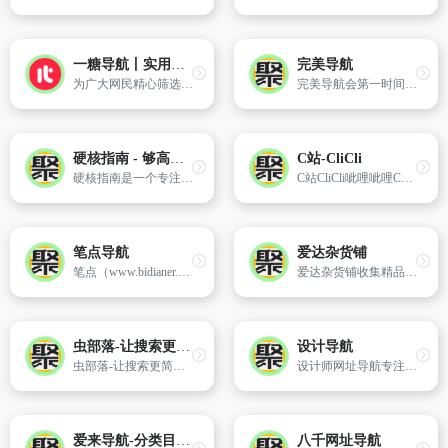
一糖导航丨实用的上网导航资源网址导航
完美导航
为广大网民精心筛选、整理国内外各类优秀的网站大全，更多人选择的资源网址导航
完美导航会第一时间给您找出相关并且发布在失效网址页内和回复您的反馈。
硬核指南 - 够高清才是真硬核！
C站-CliCli
硬核指南是一个专注于收录免费电影、音乐、电子书、二次元、游戏网站的导航，也提供了各类Tvbox、洛雪音乐、musicfree等开源软件接口。
C站CliCli呲哩呲哩C站是国内知名的导航网站,全球超500万用户,这里有最火的网站网址,最新的资源内容,各种免费神奇站点。大家可以在这里找到更多欢乐
笔点导航
爱达杂货铺
笔点（www.bidianer.com）是一个简洁的网址导航网站。你可以自定义上网常用网址、自定义你需要的工具模块。你还可以发现、收集、分享，Web开发、设计工作中的优质资源、干货。
爱达杂货铺收集精品网络免费资源、包括免费视频、BT种子磁力搜索、网盘搜索、软件、网站和各类资源,欢迎前来探索。
虫部落-让搜索更简单！
设计导航
虫部落-让搜索更简单！
设计师网址导航专注分享优秀设计网站、免费无版权限制可商用的高品质素材,设计教程、尺寸规范、配色方案、设计素材和灵感
爱来导航-分类目录 - 一个主页整个世界
八千网址导航