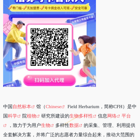
中国
自然标本
馆（
Chinese
Field Herbarium，简称CFH）是中
国
科学
院
植物
研究所建设的
生物多样性
信息
网络
平台
，致力于为用户
生物
多样性
数据
的采集、管理、利用提供
全套解决方案，并将广泛的志愿者力量综合起来，推动大范围的