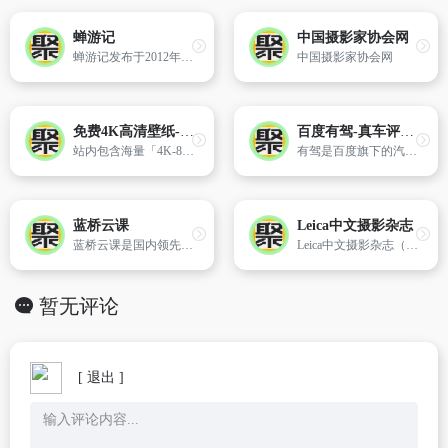
蝉游记
中国摄影家协会网
蝉游记发布于2012年末,前期定位于“游记制作工具”,积累数万篇游记后,2014年新增目的地口袋书服务,用结构化的游记碎片重组为目的地指南,在工具之外拓展旅行资讯服务。
中国摄影家协会网
免费4K高清壁纸-电脑背景图片-Mac壁纸网站「哲风壁纸」
百度有驾-真车评，懂行情！
站内包含海量「4K-8K」高清「电脑桌面壁纸」「手机壁纸」「头像制作」均可「免费下载」，激励壁纸壁纸爱好者分享交流，打造综合类壁纸社区。
有驾是百度旗下的汽车信息与服务平台，拥有海量专业的汽车资讯、清晰详细的车型信息、真实可信的车主口碑，并为用户提供直播、视频、图集、小视频、热门话题、精选栏目、小驾问答等多元化的汽车内容呈现方式，意在助力汽车消费者做出准确高效的选购车决策。
蓝桥云课
Leica中文摄影杂志
蓝桥云课是国内领先的IT在线编程及在线实训学习平台，专业导师提供精选的实践项目，创新的技术使得学习者无需配置繁琐的本地环境，随时在线流畅使用。
Leica中文摄影杂志（www.leica.org.cn）摄影改变生活,中文独立摄影阅读。
暂无评论
[ 退出 ]