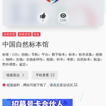
2
2,541
探索发现
探索发现
有趣
中国自然标本馆
标签：
GIS
动物
导航
平台
数字标本
标本
标本采集
植物
物种
生物
生物多样性
相册
科学
考察
自然标本
航迹
野外调查
鉴定
链接直达
手机查看
链接超时，网站可能下线了，请点击直达试试