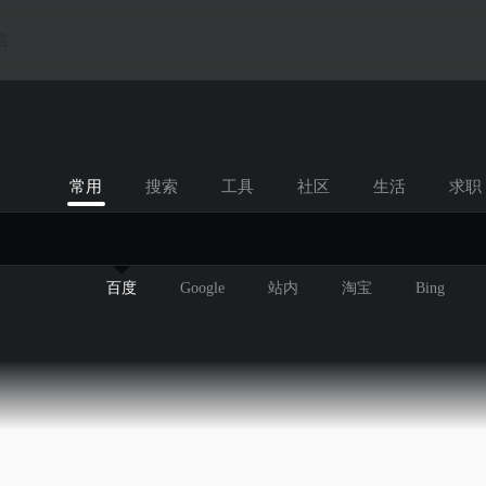
言
常用
搜索
工具
社区
生活
求职
百度
Google
站内
淘宝
Bing