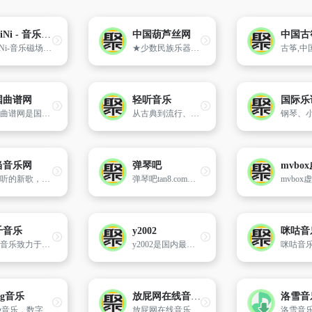
HiFiNi - 音乐磁场
中国葫芦丝网
中国古
HiFiNi-音乐磁场是一个由音乐爱好者维护的分享平台,也是一个永久免费的海量无损音乐下载网站。在这里，[…]
★少数民族乐器网★(中国葫芦丝网)www.hulusi.com,网上最大的葫芦丝论坛,建站最早的葫芦丝网站,专业的葫芦丝教学,葫芦丝名曲,葫芦丝曲谱，葫芦丝伴奏下载,葫芦丝音乐欣赏,葫芦丝指法表,以及其它少数民族乐器的介绍 为中国葫芦丝门户网站！
国曲谱网
轻听音乐
中国曲谱网是国内知名曲谱网站
从古典到流行、从摇滚到爵士等多种风格的音乐作品应有尽有。网站不仅提供了在线试听，还支持无损音乐的下载功能。
当音乐网
弹琴吧
超好听的新歌，最红的网络歌曲试听下载，尽在叮当音乐网。经典歌曲、流行歌曲、英文歌曲一网打尽，做最好的在线音乐网站。
弹琴吧tan8.com，中国的在线音乐兴趣教育社区，现注册用户突破100万。其音乐软件《弹琴吧》app、《钢琴谱大全》app和《吉他谱大全》app，安装量突破千万，好评如潮，小伙伴们快来加入吧。精选2万首iPhone/iPad/Android 钢琴谱,五线谱,乐谱,曲谱,免费下载,iPhone/iPad/Android版钢琴谱软件。
千音乐
y2002
咪咕音
千千音乐致力于提供更专业、更懂你的「场景音乐」，打造一款个性化、智能化的音乐伴侣产品，让你感受音乐本身的魅力。这里有来自不同国家的数百名音乐设计师，为你提供更好的音乐服务。
y2002是国内最好的dj舞曲站,提供dj舞曲原创发布,dj舞曲下载,高品质mp3舞曲上传,分享,欢迎广大DJ爱好者在这里发布您的原创作品.
ing音乐
放屁网在线音乐搜索
洛雪音
5sing音乐，数字音乐网站，汇集了大量的网络歌手的原创音乐歌曲及翻唱歌曲，提供大量歌曲的伴奏以及歌词免费下载，将喜爱的音乐或者歌曲作为手机彩铃下载
放屁网在线音乐搜索，可以在线免费下载全网MP3付费歌曲、流行音乐、经典老歌等。曲库完整，更新迅速，试听流畅，支持高品质|无损音质