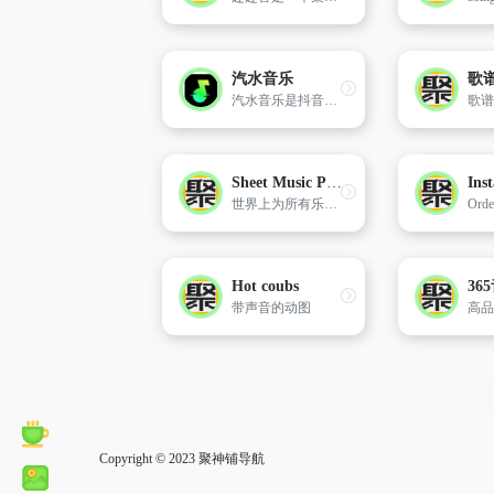
汽水音乐
汽水音乐是抖音旗下的音乐软件，支持同步抖音音乐收藏。拥有千万量级曲库，支持海量音乐随心听
Sheet Music Plus美国
世界上为所有乐器和水平提供最多的活页乐谱、乐谱和在线活页乐曲的所在地！订购印刷的标题或立即将活页乐谱下载到任何设备。Sheet Music Plus是一家美国在线乐谱零售商,该公司于1996年由Nick Babchuk创立。公司总部位于加利福尼亚州Emeryville。公司提供超过80万首歌曲,歌曲类型覆盖：古典、爵士、蓝调、摇滚、歌剧、蓝草音乐、流行、乡村、合唱和乐队、拉丁和R＆B风格。
Hot coubs
36
带声音的动图
Copyright © 2023
聚神铺导航