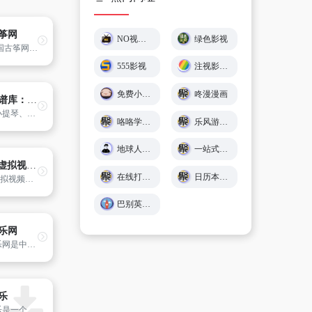
筝网
NO视频 – 不负追剧好时光 (￣▽￣)"
绿色影视
古筝,中国古筝网,古筝名曲欣赏,古筝金曲,古筝曲谱,古筝入门教学视频,1+1古筝基础教学法,古琴,古筝怀旧金曲99首,古筝流行金曲99首
555影视
注视影视 - 免费在线观影
免费小游戏在线玩 🕹️ 小猪秒玩
咚漫漫画
国际乐谱库：曲谱PDF下载
钢琴、小提琴、大提琴、长笛、单簧管、小号、八孔直笛、竖琴、圆号、吉他、萨克斯等
咯咯学院 - 儿童故事、童谣儿歌、英语在线免费学习 - Giggle Academy中文站
乐风游戏网
地球人导航 - 探索全网优质免费资源
一站式在线工具服务平台 - 工具派
mvbox虚拟视频播放器
在线打字练习平台 - 巧手打字通
日历本-万年历日历查询-年日历,年老黄历查询,年黄道吉日
mvbox虚拟视频播放器是一款功能强大的多媒体卡拉OK娱乐软件，集在线录歌,在线k歌,虚拟视频等众多功能于一身，是国内受欢迎的卡拉OK播放器和虚拟视频软件.目前官方新版本为mvbox6.0.
巴别英语 - 英语听力练习,看美剧学英语
乐网
咪咕音乐网是中国移动官方音乐门户，旨在提供音乐首发、高品质音乐试听、彩铃订购、歌曲下载、铃音管理、音乐电台、音乐视频等一站式音乐互动体验，好音乐尽在music.migu.cn！
乐
洛雪音乐是一个老牌的免费、开源的音乐软件，同时支持Windows、MacOS、Linux、Android四端，相当强悍！不过比较遗憾的是，根据官方说明，iOS端没有支持的计划。