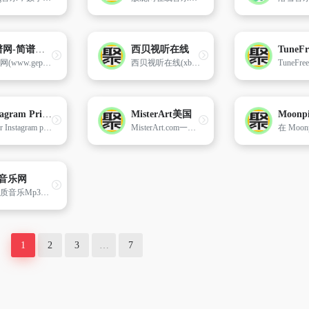
歌谱网-简谱网_乐谱_曲谱网_简谱歌谱大全
西贝视听在线
歌谱网(www.gepuwang.net)是中国专业的各类型的音乐歌谱网站,主要包含简谱,吉他谱,钢琴谱,乐谱,电子琴谱,手风琴谱,二胡谱,葫芦丝谱,笛萧谱,萨克斯谱,古筝谱,总谱等。
西贝视听在线(xbtv.net)是一个汇集了海内外华语广播电台和网络电视高清直播信号的在线视听平台。
Instagram Prints英国
MisterArt美国
Order Instagram prints online at Inkifi.com and choose from square and retro-style prints, photo books, posters, frames and more.
MisterArt.com一直被称为世界上最大的折扣艺术和工艺品供应的在线资源,如画笔,画布,油漆,铅笔,框架,粘土等等。
5音乐网
高品质音乐Mp3下载试听网站,提供最新最好听的流行歌曲、网络歌曲,以及权威、全面的歌曲排行榜。
1
2
3
…
7