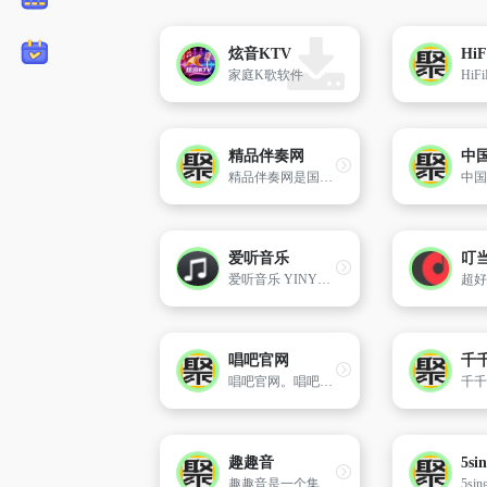
炫音KTV
家庭K歌软件
精品伴奏网
中
精品伴奏网是国内历史最久的伴奏交流平台，拥有实力雄厚的伴奏制作团队，致力于音乐编曲、制作、录音、词曲创作等业务已达15年。
爱听音乐
叮
爱听音乐 YINYUE.LOVE 具有音乐搜索、播放、下载、歌词同步显示、个人音乐播放列表同步等功能。
唱吧官网
千
唱吧官网。唱吧app是时尚的手机KTV，数亿用户K歌聚会交友，一键修音美化声音。唱吧K歌宝是自带音箱的麦克风，颜值高声音好，明星都在用，在家K歌的神器。
趣趣音
5s
趣趣音是一个集音乐、歌词、MV、铃声于一体的音乐网站，从经典老歌到最新发行的作品，应有尽有。