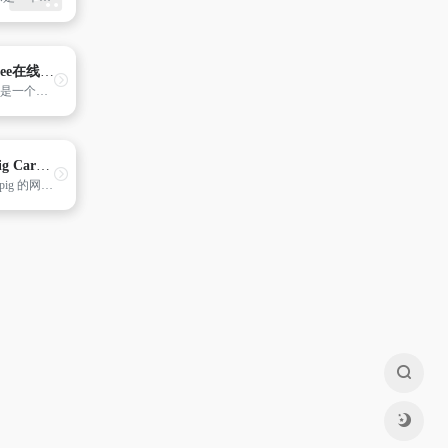
TuneFree在线音乐播放器
TuneFree是一个功能丰富、简约易用的在线音乐播放器，为用户提供了全方位的音乐体验。拥有音乐搜索、播放、每日推荐、私人FM、歌词显示、歌曲评论还是网易云登录与云盘等功能，TuneFree都能满足用户的各种需求。 用户可以轻松地在这个平台上搜索并播放自己喜爱的歌曲，同时享受到每日推荐的精选音乐，还可以通过私人FM功能探索新的音乐发现。TuneFree致力于为用户打造一个愉悦的音乐世界，让音乐爱好者尽情享受美妙的音乐之旅。
Moonpig Cards美国
在 Moonpig 的网站上,有 1000 多个贺卡模版,你可以自己上传照片,或是定制问候语,来制作一份独一无二的节日祝福。此外,它还提供包括鲜花、葡萄酒、食物礼盒在内的节日礼物选择。